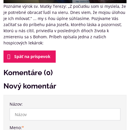
Poznáme výrok sv. Matky Terezy: „Z počiatku som si myslela, že
je potrebné obracať ľudí na vieru. Dnes viem, že mojou úlohou
je ich milovať.“ ... my s ňou úplne súhlasíme. Pozývame Vás
začítať sa do príbehu pána Jozefa, ktorého láska a pozornosť,
ktorú u nás cítil, priviedla v posledných dňoch života k
zmiereniu sa s Bohom. Príbeh opísala jedna z našich
hospicových lekárok:
Späť na príspevok
Komentáre (0)
Nový komentár
Názov:
Meno:
*