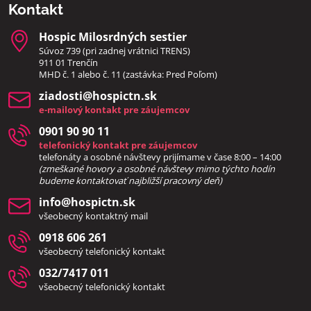
Kontakt
Hospic Milosrdných sestier
Súvoz 739 (pri zadnej vrátnici TRENS)
911 01 Trenčín
MHD č. 1 alebo č. 11 (zastávka: Pred Poľom)
ziadosti​@hospictn​.sk
e-mailový kontakt pre záujemcov
0901 90 90 11
telefonický kontakt pre záujemcov
telefonáty a osobné návštevy prijímame v čase 8:00 – 14:00
(zmeškané hovory a osobné návštevy mimo týchto hodín
bud
eme kontaktovať najbližší pracovný deň)
info​@hospictn​.sk
všeobecný kontaktný mail
0918 606 261
všeobecný telefonický kontakt
032/7417 011
všeobecný telefonický kontakt