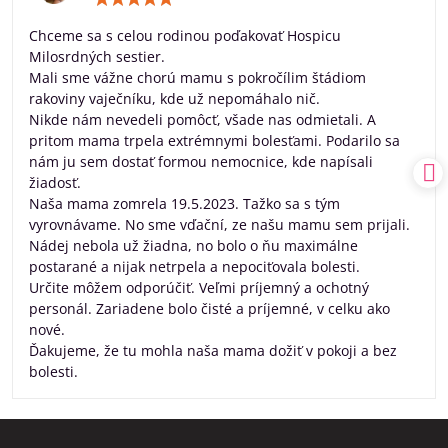
5
/
Chceme sa s celou rodinou poďakovať Hospicu
5
Milosrdných sestier.
Mali sme vážne chorú mamu s pokročílim štádiom
rakoviny vaječníku, kde už nepomáhalo nič.
Nikde nám nevedeli pomôcť, všade nas odmietali. A
pritom mama trpela extrémnymi bolesťami. Podarilo sa
nám ju sem dostať formou nemocnice, kde napísali
žiadosť.
Naša mama zomrela 19.5.2023. Tažko sa s tým
vyrovnávame. No sme vďační, ze našu mamu sem prijali.
Nádej nebola už žiadna, no bolo o ňu maximálne
postarané a nijak netrpela a nepociťovala bolesti.
Určite môžem odporúčiť. Veľmi príjemný a ochotný
personál. Zariadene bolo čisté a príjemné, v celku ako
nové.
Ďakujeme, že tu mohla naša mama dožiť v pokoji a bez
bolesti.