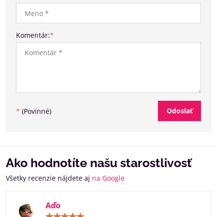
Komentár:
*
Odoslať
*
(Povinné)
Ako hodnotíte našu starostlivosť
Všetky recenzie nájdete aj
na Google
Aďo
Hodnotenie: