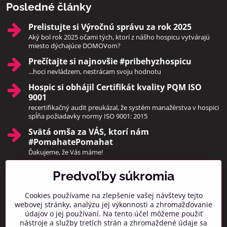
Posledné články
Prelistujte si Výročnú správu za rok 2025
Aký bol rok 2025 očami tých, ktorí z nášho hospicu vytvárajú
miesto dýchajúce DOMOVom?
Prečítajte si najnovšie #pribehyzhospicu
...hoci nevládzem, nestrácam svoju hodnotu
Hospic si obhájil Certifikát kvality PQM ISO
9001
recertifikačný audit preukázal, že systém manažérstva v hospici
spĺňa požiadavky normy ISO 9001: 2015
Svätá omša za VÁS, ktorí nám
#PomahatePomahat
Ďakujeme, že Vás máme!
Predvoľby súkromia
Pridajte sa k nám
Cookies používame na zlepšenie vašej návštevy tejto
Facebook
Instagram
webovej stránky, analýzu jej výkonnosti a zhromažďovanie
údajov o jej používaní. Na tento účel môžeme použiť
Prihlásiť na odber noviniek
nástroje a služby tretích strán a zhromaždené údaje sa