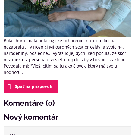
Bola chorá, mala onkologické ochorenie, na ktoré liečba
nezabrala ... v Hospici Milosrdných sestier oslávila svoje 44.
narodeniny, posledné... Vyrazilo jej dych, keď počula, že skôr
než niekto z personálu vošiel k nej do izby v hospici, zaklopú...
Povedala mi: "Vieš, cítim sa tu ako človek, ktorý má svoju
hodnotu ..."
Späť na príspevok
Komentáre (0)
Nový komentár