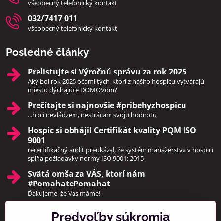
všeobecný telefonický kontakt
032/7417 011
všeobecný telefonický kontakt
Posledné články
Prelistujte si Výročnú správu za rok 2025
Aký bol rok 2025 očami tých, ktorí z nášho hospicu vytvárajú
miesto dýchajúce DOMOVom?
Prečítajte si najnovšie #pribehyzhospicu
...hoci nevládzem, nestrácam svoju hodnotu
Hospic si obhájil Certifikát kvality PQM ISO
9001
recertifikačný audit preukázal, že systém manažérstva v hospici
spĺňa požiadavky normy ISO 9001: 2015
Svätá omša za VÁS, ktorí nám
#PomahatePomahat
Ďakujeme, že Vás máme!
Predvoľby súkromia
Pridajte sa k nám