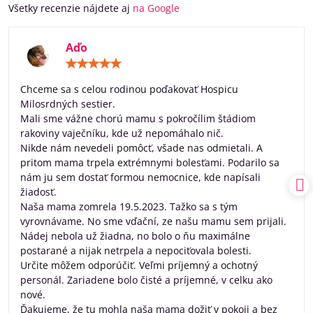
Všetky recenzie nájdete aj
na Google
Aďo
Hodnotenie:
5
/
Chceme sa s celou rodinou poďakovať Hospicu
5
Milosrdných sestier.
Mali sme vážne chorú mamu s pokročílim štádiom
rakoviny vaječníku, kde už nepomáhalo nič.
Nikde nám nevedeli pomôcť, všade nas odmietali. A
pritom mama trpela extrémnymi bolesťami. Podarilo sa
nám ju sem dostať formou nemocnice, kde napísali
žiadosť.
Naša mama zomrela 19.5.2023. Tažko sa s tým
vyrovnávame. No sme vďační, ze našu mamu sem prijali.
Nádej nebola už žiadna, no bolo o ňu maximálne
postarané a nijak netrpela a nepociťovala bolesti.
Určite môžem odporúčiť. Veľmi príjemný a ochotný
personál. Zariadene bolo čisté a príjemné, v celku ako
nové.
Ďakujeme, že tu mohla naša mama dožiť v pokoji a bez