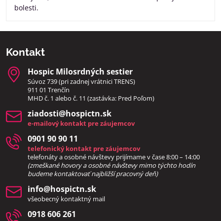
bolesti.
Kontakt
Hospic Milosrdných sestier
Súvoz 739 (pri zadnej vrátnici TRENS)
911 01 Trenčín
MHD č. 1 alebo č. 11 (zastávka: Pred Poľom)
ziadosti​@hospictn​.sk
e-mailový kontakt pre záujemcov
0901 90 90 11
telefonický kontakt pre záujemcov
telefonáty a osobné návštevy prijímame v čase 8:00 – 14:00
(zmeškané hovory a osobné návštevy mimo týchto hodín
bud
eme kontaktovať najbližší pracovný deň)
info​@hospictn​.sk
všeobecný kontaktný mail
0918 606 261