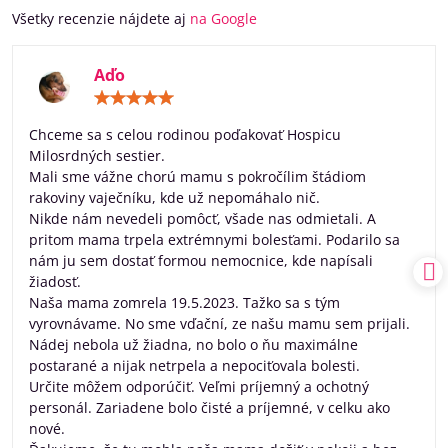
Všetky recenzie nájdete aj
na Google
Aďo
Hodnotenie:
5
/
Chceme sa s celou rodinou poďakovať Hospicu
5
Milosrdných sestier.
Mali sme vážne chorú mamu s pokročílim štádiom
rakoviny vaječníku, kde už nepomáhalo nič.
Nikde nám nevedeli pomôcť, všade nas odmietali. A
pritom mama trpela extrémnymi bolesťami. Podarilo sa
nám ju sem dostať formou nemocnice, kde napísali
žiadosť.
Naša mama zomrela 19.5.2023. Tažko sa s tým
vyrovnávame. No sme vďační, ze našu mamu sem prijali.
Nádej nebola už žiadna, no bolo o ňu maximálne
postarané a nijak netrpela a nepociťovala bolesti.
Určite môžem odporúčiť. Veľmi príjemný a ochotný
personál. Zariadene bolo čisté a príjemné, v celku ako
nové.