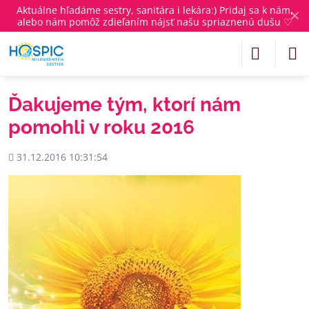
Aktuálne
hľadáme sestry, sanitára i lekára
:) Pridaj sa k nám,
✕
alebo nám pomôž zdieľaním nájsť našu spriaznenú dušu ♡
Ďakujeme tým, ktorí nám
pomohli v roku 2016
Pridané
31.12.2016 10:31:54