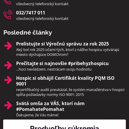
všeobecný telefonický kontakt
032/7417 011
všeobecný telefonický kontakt
Posledné články
Prelistujte si Výročnú správu za rok 2025
Aký bol rok 2025 očami tých, ktorí z nášho hospicu vytvárajú
miesto dýchajúce DOMOVom?
Prečítajte si najnovšie #pribehyzhospicu
...hoci nevládzem, nestrácam svoju hodnotu
Hospic si obhájil Certifikát kvality PQM ISO
9001
recertifikačný audit preukázal, že systém manažérstva v hospici
spĺňa požiadavky normy ISO 9001: 2015
Svätá omša za VÁS, ktorí nám
#PomahatePomahat
Ďakujeme, že Vás máme!
Predvoľby súkromia
Pridajte sa k nám