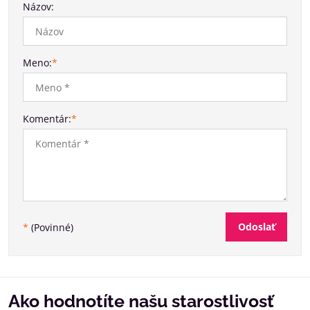
Názov:
Meno:
*
Komentár:
*
Odoslať
*
(Povinné)
Ako hodnotíte našu starostlivosť