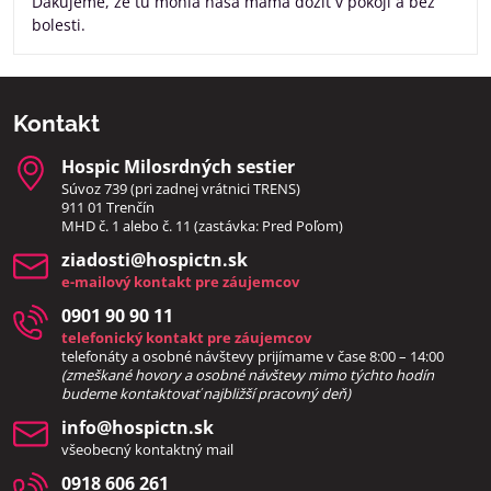
Ďakujeme, že tu mohla naša mama dožiť v pokoji a bez
bolesti.
Kontakt
Hospic Milosrdných sestier
Súvoz 739 (pri zadnej vrátnici TRENS)
911 01 Trenčín
MHD č. 1 alebo č. 11 (zastávka: Pred Poľom)
ziadosti​@hospictn​.sk
e-mailový kontakt pre záujemcov
0901 90 90 11
telefonický kontakt pre záujemcov
telefonáty a osobné návštevy prijímame v čase 8:00 – 14:00
(zmeškané hovory a osobné návštevy mimo týchto hodín
bud
eme kontaktovať najbližší pracovný deň)
info​@hospictn​.sk
všeobecný kontaktný mail
0918 606 261