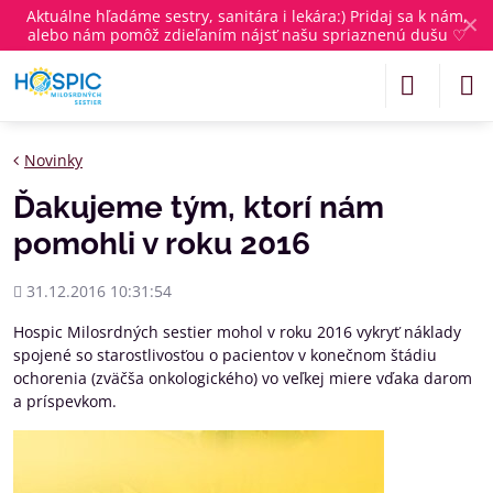
Aktuálne
hľadáme sestry, sanitára i lekára
:) Pridaj sa k nám,
✕
alebo nám pomôž zdieľaním nájsť našu spriaznenú dušu ♡
Novinky
Ďakujeme tým, ktorí nám
pomohli v roku 2016
Pridané
31.12.2016 10:31:54
Hospic Milosrdných sestier mohol v roku 2016 vykryť náklady
spojené so starostlivosťou o pacientov v konečnom štádiu
ochorenia (zväčša onkologického) vo veľkej miere vďaka darom
a príspevkom.