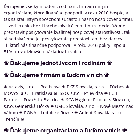
Ďakujeme všetkým ľuďom, rodinám, firmám i iným
organizáciám, ktoré finančne podporili v roku 2016 hospic, a
tak sa stali istým spôsobom súčasťou nášho hospicového tímu.
... veď tak ako bez ktoréhokoľvek člena tímu si nedokážeme
predstaviť poskytovanie kvalitnej hospicovej starostlivosti, tak
si nedokážeme jej poskytovanie predstaviť ani bez darcov.
Tí, ktorí nás finančne podporovali v roku 2016 pokryli spolu
51% prevádzkových nákladov hospicu.
❀ Ďakujeme jednotlivcom i rodinám ❀
❀ Ďakujeme firmám a ľuďom v nich ❀
❀ Actavis, s.r.o. – Bratislava ❀ PKZ Slovakia, s.r.o. – Púchov ❀
MOVYS, a.s. - Bratislava ❀ ISSO, s.r.o – Prievidza ❀ I.C.T
Partner – Považská Bystrica ❀ SCA Hygiene Products Slovakia,
s.r.o. Gemerská Hôrka ❀ UMC Slovakia, s.r.o. – Nové Mesto nad
Váhom ❀ RONA – Lednické Rovne ❀ Adient Slovakia s.r.o. –
Trenčín ❀
❀ Ďakujeme organizáciám a ľuďom v nich ❀