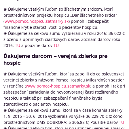
❀ Ďakujeme všetkým ľuďom so šľachetným srdcom, ktorí
prostredníctvom projektu hospicu „Dar šľachetného srdca"
(
www.pomoc.hospicu.satmarky.sk
) pomohli zabezpečiť
finančné krytie starostlivosti o pacientov hospicu.
❀ Ďakujeme za celkovú sumu vyzbieranú v roku 2016: 36 022 €
zloženú z úprimných čiastkových darov. Zoznam darcov roku
2016:
TU
a použitie darov
TU
Ďakujeme darcom – verejná zbierka pre
hospic
❀ Ďakujeme všetkým ľuďom, ktorí sa zapojili do celoslovenskej
verejnej zbierky s názvom: Pomoc Hospicu Milosrdných sestier
v Trenčíne (
www.pomoc-hospicu.satmarky.sk
) a pomohli tak pri
zabezpečení zariadenia do novootvorenej časti rozšíreného
hospicu a taktiež pri zabezpečení finančného krytia
starostlivosti o pacientov hospicu.
❀ Ďakujeme za celkovú sumu, ktorá sa v čase konania zbierky
1. 9. 2015 – 30. 6. 2016 vyzbierala vo výške 36 229,70 € (z čoho
prostredníctvom DMS DOBRORA: 5 306,88 €) Použitie darov
TU
❀ Ďakujeme všetkým tým, ktorí aj po ukončení verejnej zbierky