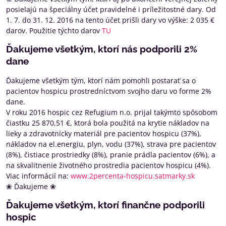
posielajú na špeciálny účet pravidelné i príležitostné dary. Od
1. 7. do 31. 12. 2016 na tento účet prišli dary vo výške: 2 035 €
darov. Použitie týchto darov
TU
Ďakujeme všetkým, ktorí nás podporili 2%
dane
Ďakujeme všetkým tým, ktorí nám pomohli postarať sa o
pacientov hospicu prostredníctvom svojho daru vo forme 2%
dane.
V roku 2016 hospic cez Refugium n.o. prijal takýmto spôsobom
čiastku 25 870,51 €, ktorá bola použitá na krytie nákladov na
lieky a zdravotnícky materiál pre pacientov hospicu (37%),
nákladov na el.energiu, plyn, vodu (37%), strava pre pacientov
(8%), čistiace prostriedky (8%), pranie prádla pacientov (6%), a
na skvalitnenie životného prostredia pacientov hospicu (4%).
Viac informácií na:
www.2percenta-hospicu.satmarky.sk
❀ Ďakujeme ❀
Ďakujeme všetkým, ktorí finančne podporili
hospic