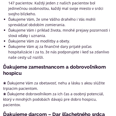
147 pacientov. Každý jeden z našich pacientov bol
jedinečnou osobnosťou, každý mal svoje miesto v srdci
svojho blízkeho.
Ďakujeme Vám, že sme Vášho drahého i Vás mohli
sprevádzať obdobím zomierania.
Ďakujeme Vám i príklad života, mnohé prejavy pozornosti i
slová vďaky i uznania.
Ďakujeme Vám za modlitby a obety.
Ďakujeme Vám aj za finančné dary prijaté počas
hospitalizácie i za to, že nás podporujete i keď sa zdanlivo
naše cesty už rozišli.
Ďakujeme zamestnancom a dobrovoľníkom
hospicu
❀ Ďakujeme Vám za obetavosť, nehu a lásku s akou slúžite
trpiacim pacientom.
❀ Ďakujeme dobrovoľníkom za ich čas a osobný potenciál,
ktorý v mnohých podobách dávajú pre dobro hospicu,
pacientov.
Ďakujeme darcom – Dar šľachetného srdca