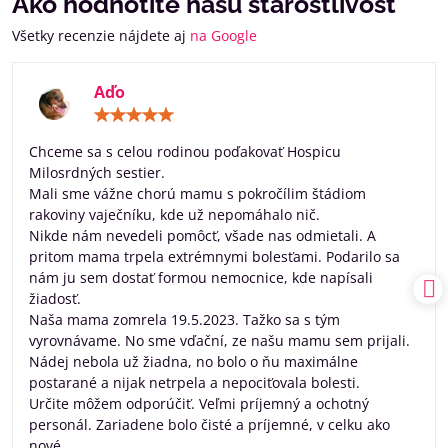
Ako hodnotíte našu starostlivosť
Všetky recenzie nájdete aj
na Google
Aďo
Hodnotenie:
5
/
Chceme sa s celou rodinou poďakovať Hospicu
5
Milosrdných sestier.
Mali sme vážne chorú mamu s pokročílim štádiom
rakoviny vaječníku, kde už nepomáhalo nič.
Nikde nám nevedeli pomôcť, všade nas odmietali. A
pritom mama trpela extrémnymi bolesťami. Podarilo sa
nám ju sem dostať formou nemocnice, kde napísali
žiadosť.
Naša mama zomrela 19.5.2023. Tažko sa s tým
vyrovnávame. No sme vďační, ze našu mamu sem prijali.
Nádej nebola už žiadna, no bolo o ňu maximálne
postarané a nijak netrpela a nepociťovala bolesti.
Určite môžem odporúčiť. Veľmi príjemný a ochotný
personál. Zariadene bolo čisté a príjemné, v celku ako
nové.