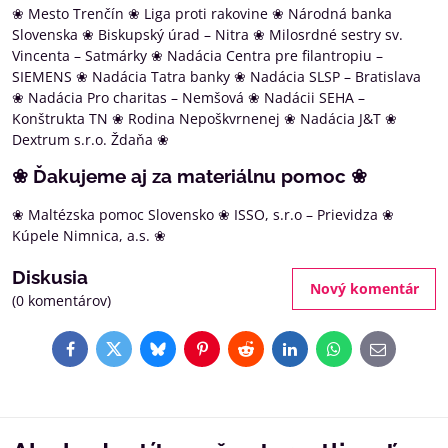
❀ Mesto Trenčín ❀ Liga proti rakovine ❀ Národná banka
Slovenska ❀ Biskupský úrad – Nitra ❀ Milosrdné sestry sv.
Vincenta – Satmárky ❀ Nadácia Centra pre filantropiu –
SIEMENS ❀ Nadácia Tatra banky ❀ Nadácia SLSP – Bratislava
❀ Nadácia Pro charitas – Nemšová ❀ Nadácii SEHA –
Konštrukta TN ❀ Rodina Nepoškvrnenej ❀ Nadácia J&T ❀
Dextrum s.r.o. Ždaňa ❀
❀ Ďakujeme aj za materiálnu pomoc ❀
❀ Maltézska pomoc Slovensko ❀ ISSO, s.r.o – Prievidza ❀
Kúpele Nimnica, a.s. ❀
Diskusia
Nový komentár
(0 komentárov)
Facebook
Twitter
Bluesky
Pinterest
Reddit
LinkedIn
WhatsApp
E-
mail