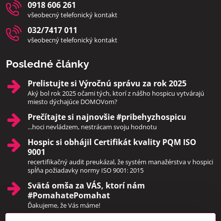
0918 606 261
všeobecný telefonický kontakt
032/7417 011
všeobecný telefonický kontakt
Posledné články
Prelistujte si Výročnú správu za rok 2025
Aký bol rok 2025 očami tých, ktorí z nášho hospicu vytvárajú
miesto dýchajúce DOMOVom?
Prečítajte si najnovšie #pribehyzhospicu
...hoci nevládzem, nestrácam svoju hodnotu
Hospic si obhájil Certifikát kvality PQM ISO
9001
recertifikačný audit preukázal, že systém manažérstva v hospici
spĺňa požiadavky normy ISO 9001: 2015
Svätá omša za VÁS, ktorí nám
#PomahatePomahat
Ďakujeme, že Vás máme!