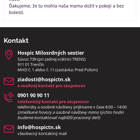
Ďakujeme, že tu mohla naša mama dožiť v pokoji a bez
bolesti.
Kontakt
Hospic Milosrdných sestier
Súvoz 739 (pri zadnej vrátnici TRENS)
911 01 Trenčín
MHD č. 1 alebo č. 11 (zastávka: Pred Poľom)
ziadosti​@hospictn​.sk
e-mailový kontakt pre záujemcov
0901 90 90 11
telefonický kontakt pre záujemcov
telefonáty a osobné návštevy prijímame v čase 8:00 – 14:00
(zmeškané hovory a osobné návštevy mimo týchto hodín
bud
eme kontaktovať najbližší pracovný deň)
info​@hospictn​.sk
všeobecný kontaktný mail