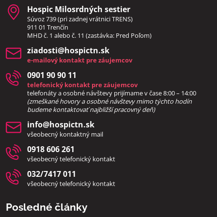
Hospic Milosrdných sestier
Súvoz 739 (pri zadnej vrátnici TRENS)
911 01 Trenčín
MHD č. 1 alebo č. 11 (zastávka: Pred Poľom)
ziadosti​@hospictn​.sk
e-mailový kontakt pre záujemcov
0901 90 90 11
telefonický kontakt pre záujemcov
telefonáty a osobné návštevy prijímame v čase 8:00 – 14:00
(zmeškané hovory a osobné návštevy mimo týchto hodín
bud
eme kontaktovať najbližší pracovný deň)
info​@hospictn​.sk
všeobecný kontaktný mail
0918 606 261
všeobecný telefonický kontakt
032/7417 011
všeobecný telefonický kontakt
Posledné články