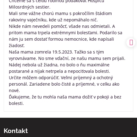
Chceme sa s celou rodinou poďakovať Hospicu
5
Milosrdných sestier.
Mali sme vážne chorú mamu s pokročílim štádiom
rakoviny vaječníku, kde už nepomáhalo nič.
Nikde nám nevedeli pomôcť, všade nas odmietali. A
pritom mama trpela extrémnymi bolesťami. Podarilo sa
nám ju sem dostať formou nemocnice, kde napísali
žiadosť.
Naša mama zomrela 19.5.2023. Tažko sa s tým
vyrovnávame. No sme vďační, ze našu mamu sem prijali.
Nádej nebola už žiadna, no bolo o ňu maximálne
postarané a nijak netrpela a nepociťovala bolesti.
Určite môžem odporúčiť. Veľmi príjemný a ochotný
personál. Zariadene bolo čisté a príjemné, v celku ako
nové.
Ďakujeme, že tu mohla naša mama dožiť v pokoji a bez
bolesti.
Kontakt