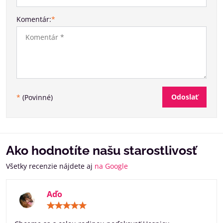
Komentár:
*
Odoslať
*
(Povinné)
Ako hodnotíte našu starostlivosť
Všetky recenzie nájdete aj
na Google
Aďo
Hodnotenie:
5
/