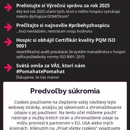
Prelistujte si Výročnú správu za rok 2025
Aký bol rok 2025 očami tých, ktorí z nášho hospicu vytvárajú
miesto dýchajúce DOMOVom?
Prečítajte si najnovšie #pribehyzhospicu
...hoci nevládzem, nestrácam svoju hodnotu
Hospic si obhájil Certifikát kvality PQM ISO
9001
recertifikačný audit preukázal, že systém manažérstva v hospici
spĺňa požiadavky normy ISO 9001: 2015
Svätá omša za VÁS, ktorí nám
#PomahatePomahat
Ďakujeme, že Vás máme!
Predvoľby súkromia
Pridajte sa k nám
Cookies používame na zlepšenie vašej návštevy tejto
Facebook
Instagram
webovej stránky, analýzu jej výkonnosti a zhromažďovanie
údajov o jej používaní. Na tento účel môžeme použiť
Prihlásiť na odber noviniek
nástroje a služby tretích strán a zhromaždené údaje sa
môžu preniesť k partnerom v EÚ, USA alebo iných
krajinách. Kliknutím na „Prijať všetky cookies“ vyjadrujete