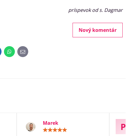
príspevok od s. Dagmar
Nový komentár
inkedIn
WhatsApp
E-
mail
Marek
P
otenie:
Hodnotenie:
5