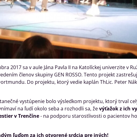
bra 2017 sa v aule Jána Pavla II na Katolíckej univerzite v
edením členov skupiny GEN ROSSO. Tento projekt zastrešuj
tmundu. Do projektu, ktorý vedie kaplán ThLic. Peter Náka
nečné vystúpenie bolo výsledkom projektu, ktorý trval celý 
 vnímaví na ľudí okolo seba a rozhodli sa, že
výťažok z ich 
estier v Trenčíne
- na podporu starostlivosti o pacientov 
ým ľuďom za ich otvorené srdcia pre iných!