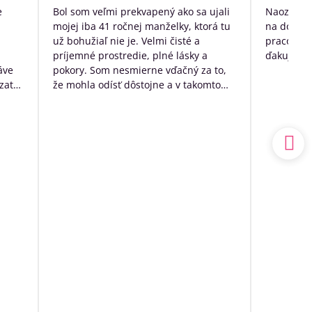
/
e
Bol som veľmi prekvapený ako sa ujali
Naozaj ve
5
mojej iba 41 ročnej manželky, ktorá tu
na dožitie
už bohužiaľ nie je. Velmi čisté a
pracovníko
príjemné prostredie, plné lásky a
ďakujem p
áve
pokory. Som nesmierne vďačný za to,
zato
že mohla odísť dôstojne a v takomto
k
prostredí. Mal som výčitky svedomia,
 no
že som sa o ňu nedokázal postarať
sám doma, ale nakoniec to bolo to
a.
najlepšie, čo som pre ňu ešte mohol
udský
urobiť.
ím
Ďakujem ešte raz z celého srdca
o
ia sa
ľa
spoň