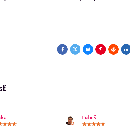
)
Facebook
Twitter
Bluesky
Pinterest
Reddit
L
sť
nka
Ľuboš
Hodnotenie:
Hodn
5
5