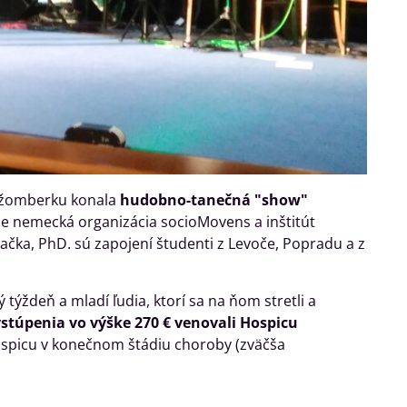
 Ružomberku konala
hudobno-tanečná "show"
e nemecká organizácia socioMovens a inštitút
čka, PhD. sú zapojení študenti z Levoče, Popradu a z
týždeň a mladí ľudia, ktorí sa na ňom stretli a
vystúpenia
vo výške 270 €
venovali Hospicu
hospicu v konečnom štádiu choroby (zväčša