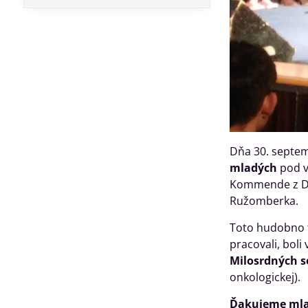
Dňa 30. septem
mladých
pod v
Kommende z Dor
Ružomberka.
Toto hudobno ta
pracovali, boli
Milosrdných s
onkologickej).
Ďakujeme mlad