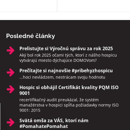
momentoch, aby neodchádzali na
druhý svet sami. Rozhodne toto
zariadenie odporúčam.
Posledné články
Prelistujte si Výročnú správu za rok 2025
Aký bol rok 2025 očami tých, ktorí z nášho hospicu
vytvárajú miesto dýchajúce DOMOVom?
Prečítajte si najnovšie #pribehyzhospicu
...hoci nevládzem, nestrácam svoju hodnotu
Hospic si obhájil Certifikát kvality PQM ISO
9001
recertifikačný audit preukázal, že systém
manažérstva v hospici spĺňa požiadavky normy ISO
9001: 2015
Svätá omša za VÁS, ktorí nám
#PomahatePomahat