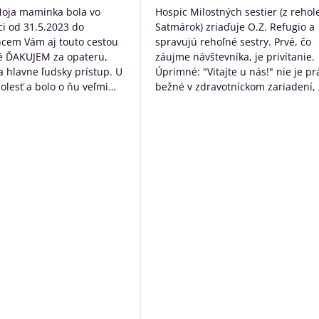
/
/
Moja maminka bola vo
Hospic Milostných sestier (z rehol
5
5
i od 31.5.2023 do
Satmárok) zriaďuje O.Z. Refugio a
hcem Vám aj touto cestou
spravujú rehoľné sestry. Prvé, čo
é ĎAKUJEM za opateru,
záujme návštevníka, je privítanie.
 a hlavne ľudsky prístup. U
Úprimné: "Vitajte u nás!" nie je pr
bolesť a bolo o ňu veľmi
bežné v zdravotníckom zariadení, 
rané. Ďakujem Vám za
určite poteší. Následne návštevní
ístup a za to čo s láskou
očakáva typický nemocničný pach,
dí ktorých diagnóza je
ten tu nie je. Čo tu naopak je, tak
ná. Ďakujeme za VŠETKO
neopakovateľná rodinná atmosfér
Personál má ku klientom krásny ľ
prístup a veľkú ochotu pomôcť s č
môžu. Okrem bezosporu kvalitnej
základnej služby poskytujú
zamestnanci ešte niečo navyše:
sprevádzajú zomierajúcich, ak je t
možné rozprávajú sa s nimi, modl
s nimi, prinášajú im Pána Ježiša,
zabezpečia i ostatné sviatosti pod
vôle klienta. Ak to možné nie je a
sú pri klientoch v ich posledných