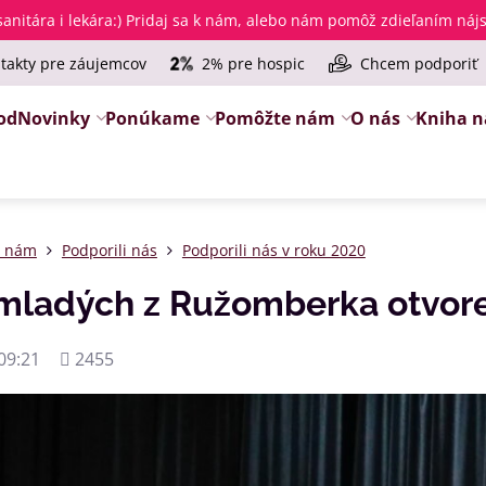
anitára i lekára
:) Pridaj sa k nám, alebo nám pomôž zdieľaním ná
takty pre záujemcov
2% pre hospic
Chcem podporiť
od
Novinky
Ponúkame
Pomôžte nám
O nás
Kniha n
e nám
Podporili nás
Podporili nás v roku 2020
 mladých z Ružomberka otvor
Počet
09:21
2455
zobrazení