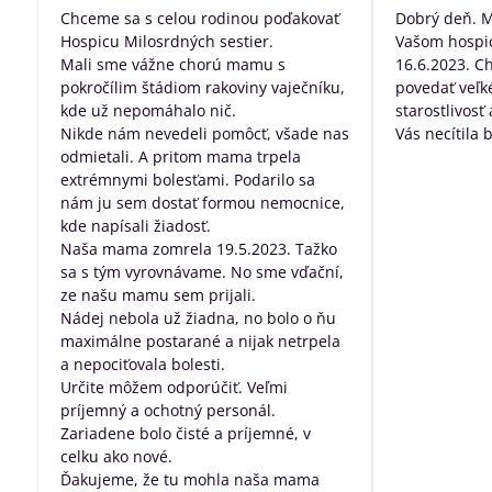
/
Chceme sa s celou rodinou poďakovať
Dobrý deň. 
5
Hospicu Milosrdných sestier.
Vašom hospic
Mali sme vážne chorú mamu s
16.6.2023. C
pokročílim štádiom rakoviny vaječníku,
povedať veľk
kde už nepomáhalo nič.
starostlivosť
Nikde nám nevedeli pomôcť, všade nas
Vás necítila 
odmietali. A pritom mama trpela
dobre posta
extrémnymi bolesťami. Podarilo sa
všetko, za pr
nám ju sem dostať formou nemocnice,
robíte pre ľu
kde napísali žiadosť.
nevyliečiteľ
Naša mama zomrela 19.5.2023. Tažko
sa s tým vyrovnávame. No sme vďační,
ze našu mamu sem prijali.
Nádej nebola už žiadna, no bolo o ňu
maximálne postarané a nijak netrpela
a nepociťovala bolesti.
Určite môžem odporúčiť. Veľmi
príjemný a ochotný personál.
Zariadene bolo čisté a príjemné, v
celku ako nové.
Ďakujeme, že tu mohla naša mama