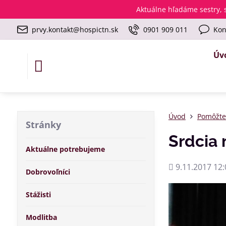
Aktuálne
hľadáme sestry, s
prvy.kontakt@hospictn.sk
0901 909 011
Kon
Úv
Úvod
Pomôžt
Stránky
Srdcia
Aktuálne potrebujeme
Pridané
9.11.2017 12:
Dobrovoľníci
Stážisti
Modlitba