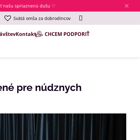
✕
jsť našu spriaznenú dušu ♡
Svätá omša za dobrodincov
ávštev
Kontakt
CHCEM PODPORIŤ
ené pre núdznych