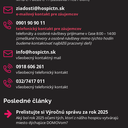
ziadosti​@hospictn​.sk
e-mailový kontakt pre záujemcov
0901 90 90 11
telefonický kontakt pre záujemcov
telefonáty a osobné návštevy prijímame v čase 8:00 – 14:00
(zmeškané hovory a osobné návštevy mimo týchto hodín
bud
eme kontaktovať najbližší pracovný deň)
info​@hospictn​.sk
všeobecný kontaktný mail
0918 606 261
všeobecný telefonický kontakt
032/7417 011
všeobecný telefonický kontakt
Posledné články
Prelistujte si Výročnú správu za rok 2025
Aký bol rok 2025 očami tých, ktorí z nášho hospicu vytvárajú
miesto dýchajúce DOMOVom?