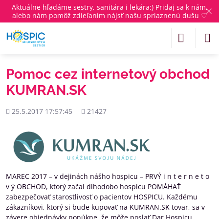
Aktuálne
hľadáme sestry, sanitára i lekára
:) Pridaj sa k nám,
✕
alebo nám pomôž zdieľaním nájsť našu spriaznenú dušu ♡
Pomoc cez internetový obchod
KUMRAN.SK
Pridané
Počet
25.5.2017 17:57:45
21427
zobrazení
MAREC 2017 – v dejinách nášho hospicu – PRVÝ i n t e r n e t o
v ý OBCHOD, ktorý začal dlhodobo hospicu POMÁHAŤ
zabezpečovať starostlivosť o pacientov HOSPICU. Každému
zákazníkovi, ktorý si bude kupovať na KUMRAN.SK tovar, sa v
závere objednávky ponúkne, že môže poslať Dar Hospicu