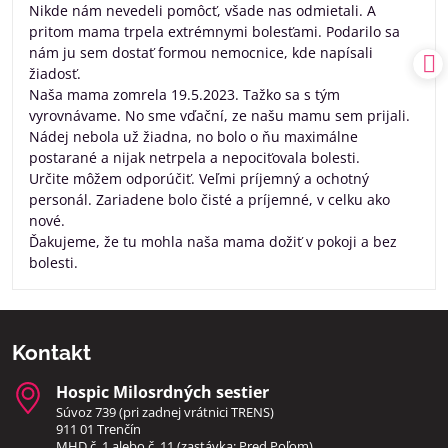
Nikde nám nevedeli pomôcť, všade nas odmietali. A
pritom mama trpela extrémnymi bolesťami. Podarilo sa
nám ju sem dostať formou nemocnice, kde napísali
žiadosť.
Naša mama zomrela 19.5.2023. Tažko sa s tým
vyrovnávame. No sme vďační, ze našu mamu sem prijali.
Nádej nebola už žiadna, no bolo o ňu maximálne
postarané a nijak netrpela a nepociťovala bolesti.
Určite môžem odporúčiť. Veľmi príjemný a ochotný
personál. Zariadene bolo čisté a príjemné, v celku ako
nové.
Ďakujeme, že tu mohla naša mama dožiť v pokoji a bez
bolesti.
Kontakt
Hospic Milosrdných sestier
Súvoz 739 (pri zadnej vrátnici TRENS)
911 01 Trenčín
MHD č. 1 alebo č. 11 (zastávka: Pred Poľom)