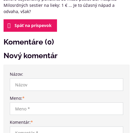
Milosrdných sestier na lieky: 1 € ... Je to úžasný nápad a
odvaha, však?
Späť na príspevok
Komentáre (0)
Nový komentár
Názov:
Meno:
*
Komentár:
*