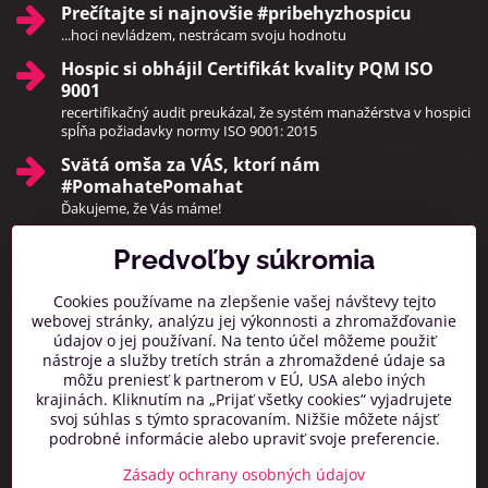
Prečítajte si najnovšie #pribehyzhospicu
...hoci nevládzem, nestrácam svoju hodnotu
Hospic si obhájil Certifikát kvality PQM ISO
9001
recertifikačný audit preukázal, že systém manažérstva v hospici
spĺňa požiadavky normy ISO 9001: 2015
Svätá omša za VÁS, ktorí nám
#PomahatePomahat
Ďakujeme, že Vás máme!
Predvoľby súkromia
Pridajte sa k nám
Cookies používame na zlepšenie vašej návštevy tejto
Facebook
Instagram
webovej stránky, analýzu jej výkonnosti a zhromažďovanie
údajov o jej používaní. Na tento účel môžeme použiť
Prihlásiť na odber noviniek
nástroje a služby tretích strán a zhromaždené údaje sa
môžu preniesť k partnerom v EÚ, USA alebo iných
krajinách. Kliknutím na „Prijať všetky cookies“ vyjadrujete
svoj súhlas s týmto spracovaním. Nižšie môžete nájsť
podrobné informácie alebo upraviť svoje preferencie.
Zásady ochrany osobných údajov