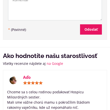
Odoslať
*
(Povinné)
Ako hodnotíte našu starostlivosť
Všetky recenzie nájdete aj
na Google
Aďo
Hodnotenie:
5
/
Chceme sa s celou rodinou poďakovať Hospicu
5
Milosrdných sestier.
Mali sme vážne chorú mamu s pokročílim štádiom
rakoviny vaječníku, kde už nepomáhalo nič.