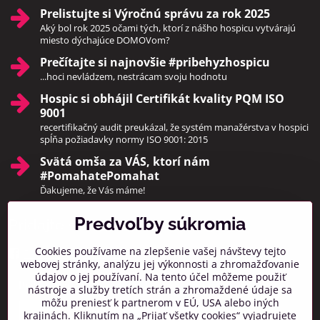
Prelistujte si Výročnú správu za rok 2025
Aký bol rok 2025 očami tých, ktorí z nášho hospicu vytvárajú
miesto dýchajúce DOMOVom?
Prečítajte si najnovšie #pribehyzhospicu
...hoci nevládzem, nestrácam svoju hodnotu
Hospic si obhájil Certifikát kvality PQM ISO
9001
recertifikačný audit preukázal, že systém manažérstva v hospici
spĺňa požiadavky normy ISO 9001: 2015
Svätá omša za VÁS, ktorí nám
#PomahatePomahat
Ďakujeme, že Vás máme!
Predvoľby súkromia
Pridajte sa k nám
Cookies používame na zlepšenie vašej návštevy tejto
Facebook
Instagram
webovej stránky, analýzu jej výkonnosti a zhromažďovanie
údajov o jej používaní. Na tento účel môžeme použiť
Prihlásiť na odber noviniek
nástroje a služby tretích strán a zhromaždené údaje sa
môžu preniesť k partnerom v EÚ, USA alebo iných
krajinách. Kliknutím na „Prijať všetky cookies“ vyjadrujete