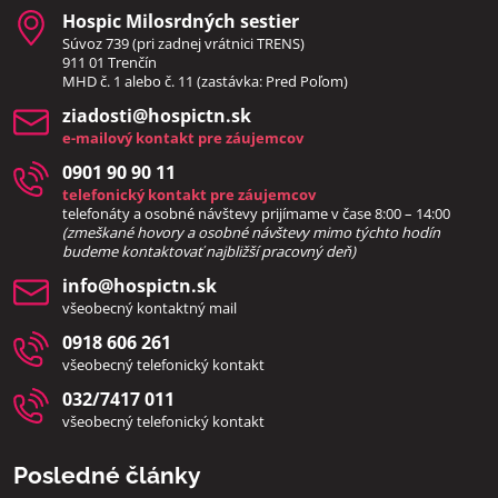
Hospic Milosrdných sestier
Súvoz 739 (pri zadnej vrátnici TRENS)
911 01 Trenčín
MHD č. 1 alebo č. 11 (zastávka: Pred Poľom)
ziadosti​@hospictn​.sk
e-mailový kontakt pre záujemcov
0901 90 90 11
telefonický kontakt pre záujemcov
telefonáty a osobné návštevy prijímame v čase 8:00 – 14:00
(zmeškané hovory a osobné návštevy mimo týchto hodín
bud
eme kontaktovať najbližší pracovný deň)
info​@hospictn​.sk
všeobecný kontaktný mail
0918 606 261
všeobecný telefonický kontakt
032/7417 011
všeobecný telefonický kontakt
Posledné články