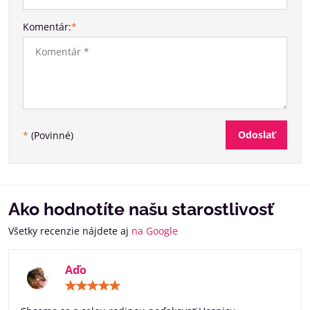
Komentár:
*
Odoslať
*
(Povinné)
Ako hodnotíte našu starostlivosť
Všetky recenzie nájdete aj
na Google
Aďo
Hodnotenie:
5
/