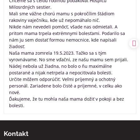
Chceme sa s celou rodinou poďakovať Hospicu
5
Milosrdných sestier.
Mali sme vážne chorú mamu s pokročílim štádiom
rakoviny vaječníku, kde už nepomáhalo nič.
Nikde nám nevedeli pomôcť, všade nas odmietali. A
pritom mama trpela extrémnymi bolesťami. Podarilo sa
nám ju sem dostať formou nemocnice, kde napísali
žiadosť.
Naša mama zomrela 19.5.2023. Tažko sa s tým
vyrovnávame. No sme vďační, ze našu mamu sem prijali.
Nádej nebola už žiadna, no bolo o ňu maximálne
postarané a nijak netrpela a nepociťovala bolesti.
Určite môžem odporúčiť. Veľmi príjemný a ochotný
personál. Zariadene bolo čisté a príjemné, v celku ako
nové.
Ďakujeme, že tu mohla naša mama dožiť v pokoji a bez
bolesti.
Kontakt