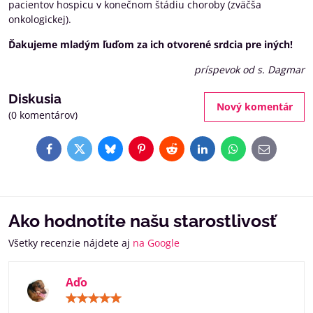
pacientov hospicu v konečnom štádiu choroby (zväčša
onkologickej).
Ďakujeme mladým ľuďom za ich otvorené srdcia pre iných!
príspevok od s. Dagmar
Diskusia
Nový komentár
(0 komentárov)
Facebook
Twitter
Bluesky
Pinterest
Reddit
LinkedIn
WhatsApp
E-
mail
Ako hodnotíte našu starostlivosť
Všetky recenzie nájdete aj
na Google
Aďo
Hodnotenie:
5