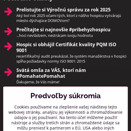
Prelistujte si Výročnú správu za rok 2025
Aký bol rok 2025 očami tých, ktorí z nášho hospicu vytvárajú
miesto dýchajúce DOMOVom?
Prečítajte si najnovšie #pribehyzhospicu
...hoci nevládzem, nestrácam svoju hodnotu
Hospic si obhájil Certifikát kvality PQM ISO
9001
recertifikačný audit preukázal, že systém manažérstva v hospici
spĺňa požiadavky normy ISO 9001: 2015
Svätá omša za VÁS, ktorí nám
#PomahatePomahat
Ďakujeme, že Vás máme!
Predvoľby súkromia
Pridajte sa k nám
Cookies používame na zlepšenie vašej návštevy tejto
Facebook
Instagram
webovej stránky, analýzu jej výkonnosti a zhromažďovanie
údajov o jej používaní. Na tento účel môžeme použiť
Prihlásiť na odber noviniek
nástroje a služby tretích strán a zhromaždené údaje sa
môžu preniesť k partnerom v EÚ, USA alebo iných