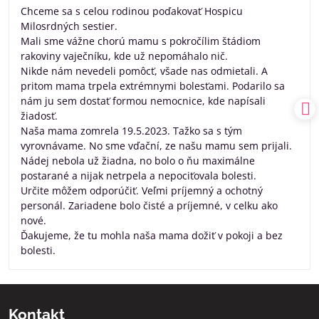
/
Chceme sa s celou rodinou poďakovať Hospicu
5
Milosrdných sestier.
Mali sme vážne chorú mamu s pokročílim štádiom
rakoviny vaječníku, kde už nepomáhalo nič.
Nikde nám nevedeli pomôcť, všade nas odmietali. A
pritom mama trpela extrémnymi bolesťami. Podarilo sa
nám ju sem dostať formou nemocnice, kde napísali
žiadosť.
Naša mama zomrela 19.5.2023. Tažko sa s tým
vyrovnávame. No sme vďační, ze našu mamu sem prijali.
Nádej nebola už žiadna, no bolo o ňu maximálne
postarané a nijak netrpela a nepociťovala bolesti.
Určite môžem odporúčiť. Veľmi príjemný a ochotný
personál. Zariadene bolo čisté a príjemné, v celku ako
nové.
Ďakujeme, že tu mohla naša mama dožiť v pokoji a bez
bolesti.
Kontakt