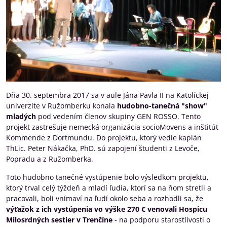
Dňa 30. septembra 2017 sa v aule Jána Pavla II na Katolíckej
univerzite v Ružomberku konala
hudobno-tanečná "show"
mladých
pod vedením členov skupiny GEN ROSSO. Tento
projekt zastrešuje nemecká organizácia socioMovens a inštitút
Kommende z Dortmundu. Do projektu, ktorý vedie kaplán
ThLic. Peter Nákačka, PhD. sú zapojení študenti z Levoče,
Popradu a z Ružomberka.
Toto hudobno tanečné vystúpenie bolo výsledkom projektu,
ktorý trval celý týždeň a mladí ľudia, ktorí sa na ňom stretli a
pracovali, boli vnímaví na ľudí okolo seba a rozhodli sa, že
výťažok z ich vystúpenia
vo výške 270 €
venovali Hospicu
Milosrdných sestier v Trenčíne
- na podporu starostlivosti o