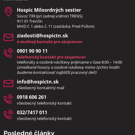
Hospic Milosrdných sestier
Súvoz 739 (pri zadnej vrátnici TRENS)
911 01 Trenčín
MHD č. 1 alebo č. 11 (zastávka: Pred Poľom)
ziadosti​@hospictn​.sk
e-mailový kontakt pre záujemcov
0901 90 90 11
telefonický kontakt pre záujemcov
telefonáty a osobné návštevy prijímame v čase 8:00 – 14:00
(zmeškané hovory a osobné návštevy mimo týchto hodín
bud
eme kontaktovať najbližší pracovný deň)
info​@hospictn​.sk
všeobecný kontaktný mail
0918 606 261
všeobecný telefonický kontakt
032/7417 011
všeobecný telefonický kontakt
Posledné články