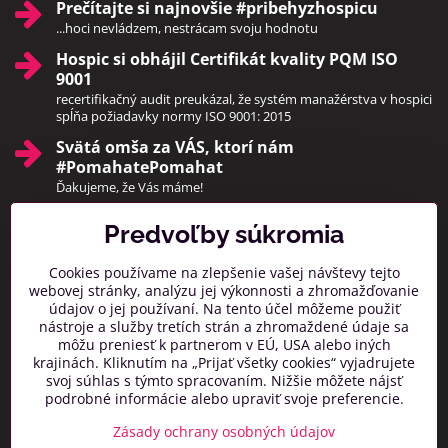
Prečítajte si najnovšie #pribehyzhospicu
...hoci nevládzem, nestrácam svoju hodnotu
Hospic si obhájil Certifikát kvality PQM ISO
9001
recertifikačný audit preukázal, že systém manažérstva v hospici
spĺňa požiadavky normy ISO 9001: 2015
Svätá omša za VÁS, ktorí nám
#PomahatePomahat
Ďakujeme, že Vás máme!
Predvoľby súkromia
Pridajte sa k nám
Cookies používame na zlepšenie vašej návštevy tejto
Facebook
Instagram
webovej stránky, analýzu jej výkonnosti a zhromažďovanie
údajov o jej používaní. Na tento účel môžeme použiť
Prihlásiť na odber noviniek
nástroje a služby tretích strán a zhromaždené údaje sa
môžu preniesť k partnerom v EÚ, USA alebo iných
krajinách. Kliknutím na „Prijať všetky cookies“ vyjadrujete
svoj súhlas s týmto spracovaním. Nižšie môžete nájsť
podrobné informácie alebo upraviť svoje preferencie.
Zásady ochrany osobných údajov