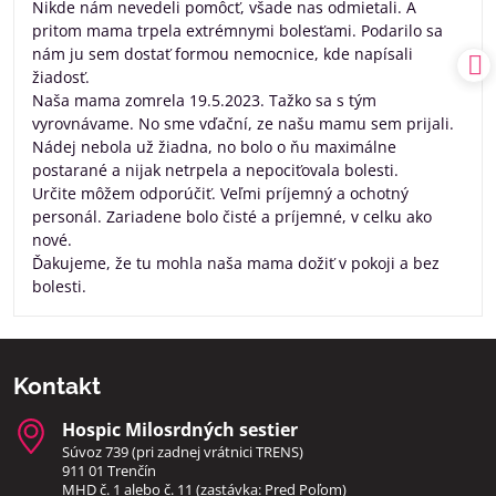
Nikde nám nevedeli pomôcť, všade nas odmietali. A
pritom mama trpela extrémnymi bolesťami. Podarilo sa
nám ju sem dostať formou nemocnice, kde napísali
žiadosť.
Naša mama zomrela 19.5.2023. Tažko sa s tým
vyrovnávame. No sme vďační, ze našu mamu sem prijali.
Nádej nebola už žiadna, no bolo o ňu maximálne
postarané a nijak netrpela a nepociťovala bolesti.
Určite môžem odporúčiť. Veľmi príjemný a ochotný
personál. Zariadene bolo čisté a príjemné, v celku ako
nové.
Ďakujeme, že tu mohla naša mama dožiť v pokoji a bez
bolesti.
Kontakt
Hospic Milosrdných sestier
Súvoz 739 (pri zadnej vrátnici TRENS)
911 01 Trenčín
MHD č. 1 alebo č. 11 (zastávka: Pred Poľom)