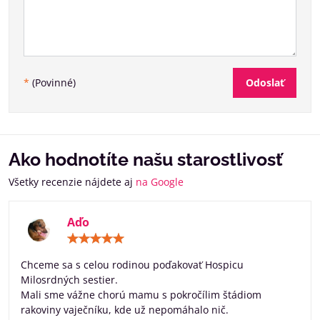
Odoslať
*
(Povinné)
Ako hodnotíte našu starostlivosť
Všetky recenzie nájdete aj
na Google
Aďo
Hodnotenie:
5
/
Chceme sa s celou rodinou poďakovať Hospicu
5
Milosrdných sestier.
Mali sme vážne chorú mamu s pokročílim štádiom
rakoviny vaječníku, kde už nepomáhalo nič.