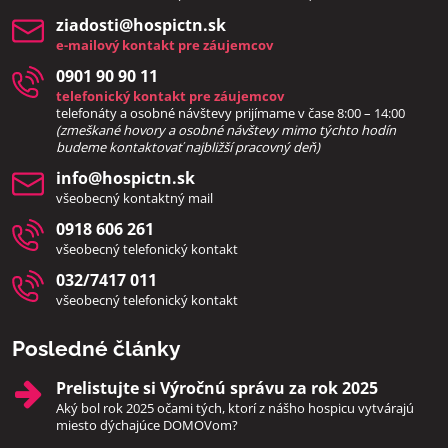
ziadosti​@hospictn​.sk
e-mailový kontakt pre záujemcov
0901 90 90 11
telefonický kontakt pre záujemcov
telefonáty a osobné návštevy prijímame v čase 8:00 – 14:00
(zmeškané hovory a osobné návštevy mimo týchto hodín
bud
eme kontaktovať najbližší pracovný deň)
info​@hospictn​.sk
všeobecný kontaktný mail
0918 606 261
všeobecný telefonický kontakt
032/7417 011
všeobecný telefonický kontakt
Posledné články
Prelistujte si Výročnú správu za rok 2025
Aký bol rok 2025 očami tých, ktorí z nášho hospicu vytvárajú
miesto dýchajúce DOMOVom?