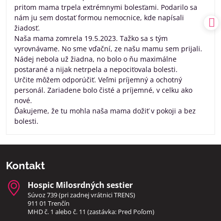
pritom mama trpela extrémnymi bolesťami. Podarilo sa
nám ju sem dostať formou nemocnice, kde napísali
žiadosť.
Naša mama zomrela 19.5.2023. Tažko sa s tým
vyrovnávame. No sme vďační, ze našu mamu sem prijali.
Nádej nebola už žiadna, no bolo o ňu maximálne
postarané a nijak netrpela a nepociťovala bolesti.
Určite môžem odporúčiť. Veľmi príjemný a ochotný
personál. Zariadene bolo čisté a príjemné, v celku ako
nové.
Ďakujeme, že tu mohla naša mama dožiť v pokoji a bez
bolesti.
Kontakt
Hospic Milosrdných sestier
Súvoz 739 (pri zadnej vrátnici TRENS)
911 01 Trenčín
MHD č. 1 alebo č. 11 (zastávka: Pred Poľom)