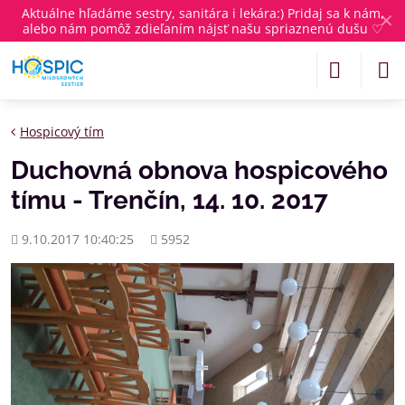
Aktuálne
hľadáme sestry, sanitára i lekára
:) Pridaj sa k nám,
✕
alebo nám pomôž zdieľaním nájsť našu spriaznenú dušu ♡
Hospicový tím
Duchovná obnova hospicového
tímu - Trenčín, 14. 10. 2017
Pridané
Počet
9.10.2017 10:40:25
5952
zobrazení