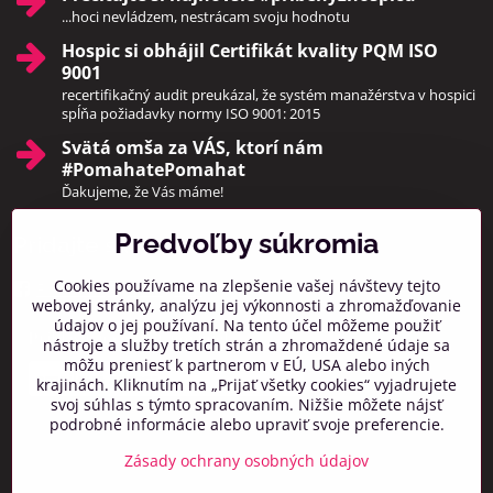
...hoci nevládzem, nestrácam svoju hodnotu
Hospic si obhájil Certifikát kvality PQM ISO
9001
recertifikačný audit preukázal, že systém manažérstva v hospici
spĺňa požiadavky normy ISO 9001: 2015
Svätá omša za VÁS, ktorí nám
#PomahatePomahat
Ďakujeme, že Vás máme!
Predvoľby súkromia
Pridajte sa k nám
Cookies používame na zlepšenie vašej návštevy tejto
Facebook
Instagram
webovej stránky, analýzu jej výkonnosti a zhromažďovanie
údajov o jej používaní. Na tento účel môžeme použiť
Prihlásiť na odber noviniek
nástroje a služby tretích strán a zhromaždené údaje sa
môžu preniesť k partnerom v EÚ, USA alebo iných
krajinách. Kliknutím na „Prijať všetky cookies“ vyjadrujete
svoj súhlas s týmto spracovaním. Nižšie môžete nájsť
podrobné informácie alebo upraviť svoje preferencie.
Zásady ochrany osobných údajov