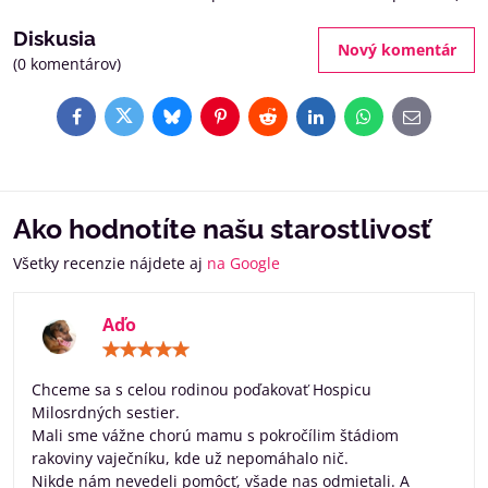
Diskusia
Nový komentár
(0 komentárov)
Facebook
Twitter
Bluesky
Pinterest
Reddit
LinkedIn
WhatsApp
E-
mail
Ako hodnotíte našu starostlivosť
Všetky recenzie nájdete aj
na Google
Aďo
Hodnotenie:
5
/
Chceme sa s celou rodinou poďakovať Hospicu
5
Milosrdných sestier.
Mali sme vážne chorú mamu s pokročílim štádiom
rakoviny vaječníku, kde už nepomáhalo nič.
Nikde nám nevedeli pomôcť, všade nas odmietali. A