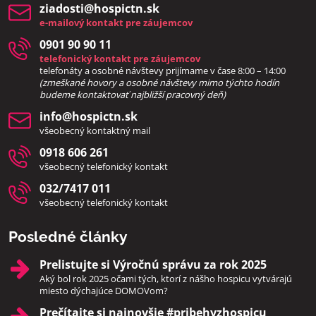
ziadosti​@hospictn​.sk
e-mailový kontakt pre záujemcov
0901 90 90 11
telefonický kontakt pre záujemcov
telefonáty a osobné návštevy prijímame v čase 8:00 – 14:00
(zmeškané hovory a osobné návštevy mimo týchto hodín
bud
eme kontaktovať najbližší pracovný deň)
info​@hospictn​.sk
všeobecný kontaktný mail
0918 606 261
všeobecný telefonický kontakt
032/7417 011
všeobecný telefonický kontakt
Posledné články
Prelistujte si Výročnú správu za rok 2025
Aký bol rok 2025 očami tých, ktorí z nášho hospicu vytvárajú
miesto dýchajúce DOMOVom?
Prečítajte si najnovšie #pribehyzhospicu