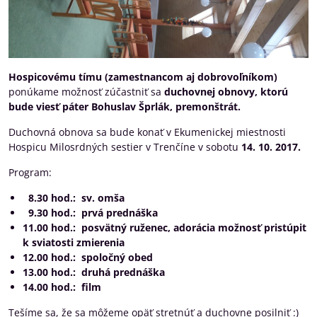
Hospicovému tímu (zamestnancom aj dobrovoľníkom)
ponúkame možnosť zúčastniť sa
duchovnej obnovy, ktorú
bude viesť páter Bohuslav Šprlák, premonštrát.
Duchovná obnova sa bude konať v Ekumenickej miestnosti
Hospicu Milosrdných sestier v Trenčíne v sobotu
14. 10. 2017.
Program:
8.30 hod.: sv. omša
9.30 hod.: prvá prednáška
11.00 hod.: posvätný ruženec, adorácia možnosť pristúpit
k sviatosti zmierenia
12.00 hod.: spoločný obed
13.00 hod.: druhá prednáška
14.00 hod.: film
Tešíme sa, že sa môžeme opäť stretnúť a duchovne posilniť :)