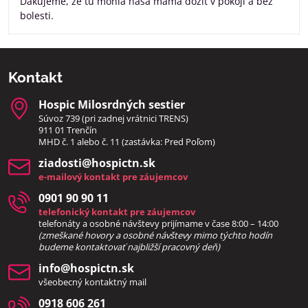
Ďakujeme, že tu mohla naša mama dožiť v pokoji a bez
bolesti.
Kontakt
Hospic Milosrdných sestier
Súvoz 739 (pri zadnej vrátnici TRENS)
911 01 Trenčín
MHD č. 1 alebo č. 11 (zastávka: Pred Poľom)
ziadosti​@hospictn​.sk
e-mailový kontakt pre záujemcov
0901 90 90 11
telefonický kontakt pre záujemcov
telefonáty a osobné návštevy prijímame v čase 8:00 – 14:00
(zmeškané hovory a osobné návštevy mimo týchto hodín
bud
eme kontaktovať najbližší pracovný deň)
info​@hospictn​.sk
všeobecný kontaktný mail
0918 606 261