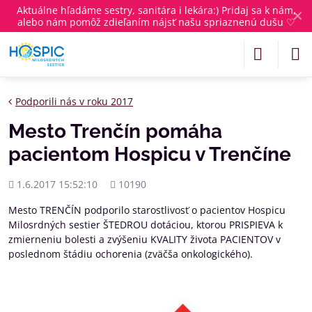
Aktuálne
hľadáme sestry, sanitára i lekára
:) Pridaj sa k nám,
✕
alebo nám pomôž zdieľaním nájsť našu spriaznenú dušu ♡
Podporili nás v roku 2017
Mesto Trenčín pomáha
pacientom Hospicu v Trenčíne
Pridané
Počet
1.6.2017 15:52:10
10190
zobrazení
Mesto TRENČÍN podporilo starostlivosť o pacientov Hospicu
Milosrdných sestier ŠTEDROU dotáciou, ktorou PRISPIEVA k
zmierneniu bolesti a zvýšeniu KVALITY života PACIENTOV v
poslednom štádiu ochorenia (zväčša onkologického).