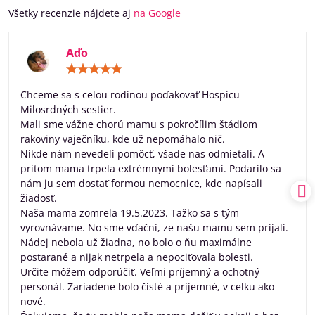
Všetky recenzie nájdete aj
na Google
Aďo
Hodnotenie:
5
/
Chceme sa s celou rodinou poďakovať Hospicu
5
Milosrdných sestier.
Mali sme vážne chorú mamu s pokročílim štádiom
rakoviny vaječníku, kde už nepomáhalo nič.
Nikde nám nevedeli pomôcť, všade nas odmietali. A
pritom mama trpela extrémnymi bolesťami. Podarilo sa
nám ju sem dostať formou nemocnice, kde napísali
žiadosť.
Naša mama zomrela 19.5.2023. Tažko sa s tým
vyrovnávame. No sme vďační, ze našu mamu sem prijali.
Nádej nebola už žiadna, no bolo o ňu maximálne
postarané a nijak netrpela a nepociťovala bolesti.
Určite môžem odporúčiť. Veľmi príjemný a ochotný
personál. Zariadene bolo čisté a príjemné, v celku ako
nové.