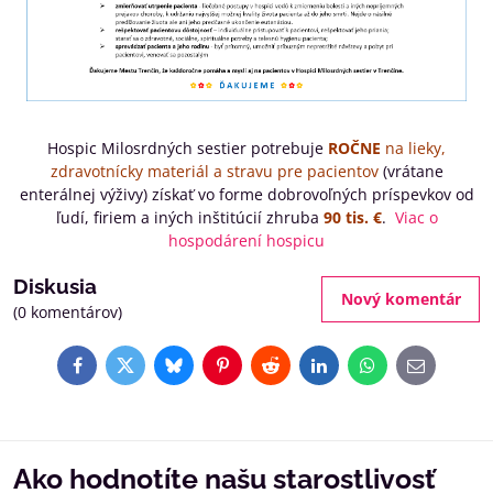
Hospic Milosrdných sestier potrebuje
ROČNE
na lieky,
zdravotnícky materiál a stravu pre pacientov
(vrátane
enterálnej výživy) získať vo forme dobrovoľných príspevkov od
ľudí, firiem a iných inštitúcií zhruba
90 tis. €
.
Viac o
hospodárení hospicu
Diskusia
Nový komentár
(0 komentárov)
Facebook
Twitter
Bluesky
Pinterest
Reddit
LinkedIn
WhatsApp
E-
mail
Ako hodnotíte našu starostlivosť