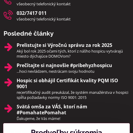
všeobecný telefonický kontakt
032/7417 011
všeobecný telefonický kontakt
Posledné články
Prelistujte si Výročnú správu za rok 2025
Aký bol rok 2025 očami tých, ktorí z nášho hospicu vytvárajú
miesto dýchajúce DOMOVom?
Prečítajte si najnovšie #pribehyzhospicu
...hoci nevládzem, nestrácam svoju hodnotu
Hospic si obhájil Certifikát kvality PQM ISO
9001
recertifikačný audit preukázal, že systém manažérstva v hospici
spĺňa požiadavky normy ISO 9001: 2015
Svätá omša za VÁS, ktorí nám
#PomahatePomahat
Ďakujeme, že Vás máme!
Predvoľby súkromia
Pridajte sa k nám