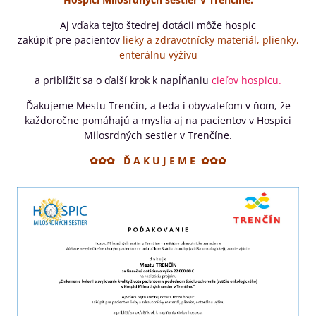
Aj vďaka tejto štedrej dotácii môže hospic
zakúpiť pre pacientov
lieky a zdravotnícky materiál, plienky,
enterálnu výživu
a priblížiť sa o ďalší krok k napĺňaniu
cieľov hospicu.
Ďakujeme Mestu Trenčín, a teda i obyvateľom v ňom, že
každoročne pomáhajú a myslia aj na pacientov v Hospici
Milosrdných sestier v Trenčíne.
✿✿✿ Ď A K U J E M E ✿✿✿