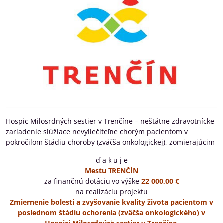
Hospic Milosrdných sestier v Trenčíne – neštátne zdravotnícke
zariadenie slúžiace nevyliečiteľne chorým pacientom v
pokročilom štádiu choroby (zväčša onkologickej), zomierajúcim
ď a k u j e
Mestu TRENČÍN
za finančnú dotáciu vo výške
22 000,00 €
na realizáciu projektu
Zmiernenie bolesti a zvyšovanie kvality života pacientom v
poslednom štádiu ochorenia (zväčša onkologického)
v
Hospici Milosrdných sestier v Trenčíne.