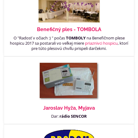
Benefičný ples - TOMBOLA
O "Radosť v očiach :) " počas
TOMBOLY
na Benefičnom plese
hospicu 2017 sa postarali vo veľkej miere
priaznivci hospicu
, ktorí
pre túto plesovú chvíľu prispeli darčekmi.
Jaroslav Hyža, Myjava
Dar:
rádio SENCOR