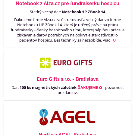
Notebook z Alza.cz pre fundraiserku hospicu
Štedrý vecný dar:
NotebookHP ZBook 14
Ďakujeme firme Alza.cz za ústretovosť a vecný dar vo forme
Notebooku HP ZBook 14, ktorý je určený práve na prácu
fundraiserky - členky hospicového tímu, ktorej náplňou práce je
získavanie darov potrebných na pokrytie starostlivosti o
pacientov hospicu. Bez techniky sa nezaobíde. Viac
TU
Euro Gifts s.r.o. - Bratislava
Dar:
100 ks magnetických záložiek
ĎAKUJEME ✿
- pozornosť
pre darcov.
Nadácia AGEL, Bratislava