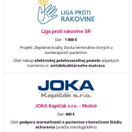
Liga proti rakovine SR
Dar:
1 800 €
Projekt: Zlepšenie kvality života terminálne chorých a
zomierajúcich pacientov.
Účel: nákup
elektrickej polohovateľnej postele
atipických
rozmerov vr.
antidekubitárneho matraca
JOKA Kapičák s.r.o. - Mutné
Dar:
400 €
Účel:
podpora starostlivosti o pacientov v konečnom štádiu
ochorenia
(zväčša onkologického)