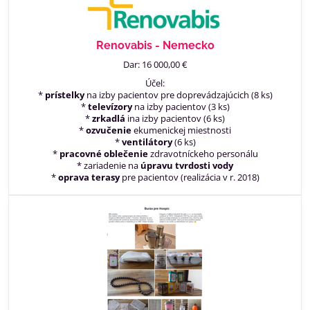
Renovabis - Nemecko
Dar: 16 000,00 €
Účel:
*
prístelky
na izby pacientov pre doprevádzajúcich (8 ks)
*
televízory
na izby pacientov (3 ks)
*
zrkadlá
ina izby pacientov (6 ks)
*
ozvučenie
ekumenickej miestnosti
*
ventilátory
(6 ks)
*
pracovné oblečenie
zdravotníckeho personálu
* zariadenie na
úpravu tvrdosti vody
*
oprava terasy
pre pacientov (realizácia v r. 2018)