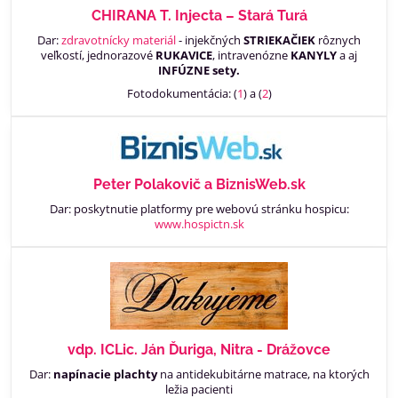
CHIRANA T. Injecta – Stará Turá
Dar:
zdravotnícky materiál
- injekčných
STRIEKAČIEK
rôznych
veľkostí, jednorazové
RUKAVICE
, intravenózne
KANYLY
a aj
INFÚZNE sety.
Fotodokumentácia: (
1
) a (
2
)
Peter Polakovič a BiznisWeb.sk
Dar: poskytnutie platformy pre webovú stránku hospicu:
www.hospictn.sk
vdp. ICLic. Ján Ďuriga, Nitra - Drážovce
Dar:
napínacie plachty
na antidekubitárne matrace, na ktorých
ležia pacienti