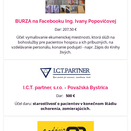
BURZA na Facebooku Ing. Ivany Popovičovej
Dar: 207,50 €
Účel: vymaľovanie ekumenickej miestnosti, ktorá slúži na
bohoslužby pre pacientov hospicu a ich príbuzných, na
vzdelávanie personálu, konanie podujatí - napr. Zápis do Knihy
živých.
I.C.T. partner, s.r.o. - Považská Bystrica
Dar:
500 €
Účel daru:
starostlivosť o pacientov v konečnom štádiu
ochorenia, zomierajúcich.