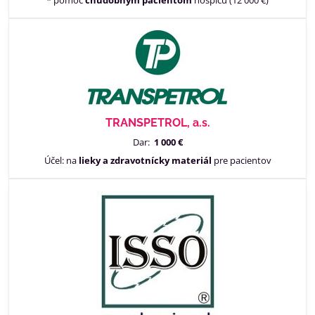
* pomoc
chudobným pacientom
hospicu (12 000 €)
TRANSPETROL, a.s.
Dar:
1 000 €
Účel: na
lieky a zdravotnícky materiál
pre pacientov