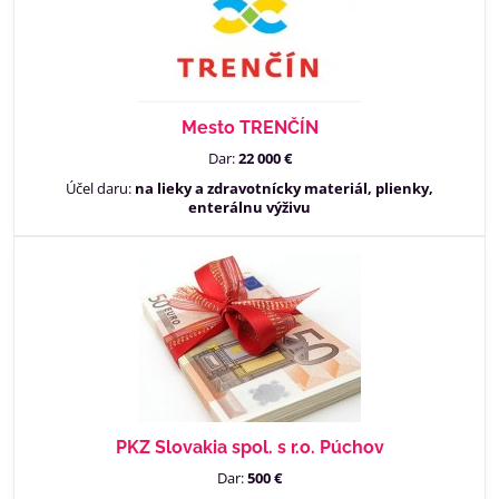
Mesto TRENČÍN
Dar:
22 000 €
Účel daru:
na lieky a zdravotnícky materiál, plienky,
enterálnu výživu
PKZ Slovakia spol. s r.o. Púchov
Dar:
500 €