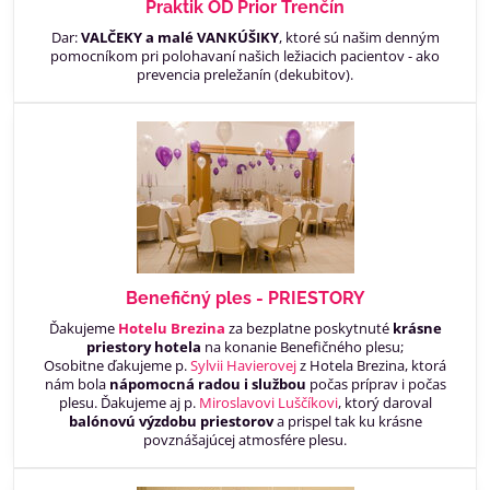
Praktik OD Prior Trenčín
Dar:
VALČEKY a malé VANKÚŠIKY
, ktoré sú našim denným
pomocníkom pri polohavaní našich ležiacich pacientov - ako
prevencia preležanín (dekubitov).
Benefičný ples - PRIESTORY
Ďakujeme
Hotelu Brezina
za bezplatne poskytnuté
krásne
priestory hotela
na konanie Benefičného plesu;
Osobitne ďakujeme p.
Sylvii Havierovej
z Hotela Brezina, ktorá
nám bola
nápomocná radou i službou
počas príprav i počas
plesu. Ďakujeme aj p.
Miroslavovi Luščíkovi
, ktorý daroval
balónovú výzdobu priestorov
a prispel tak ku krásne
povznášajúcej atmosfére plesu.