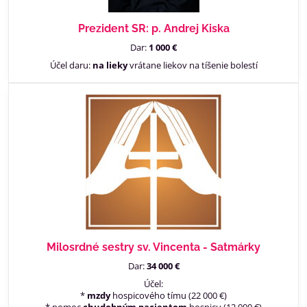
Prezident SR: p. Andrej Kiska
Dar:
1 000 €
Účel daru:
na lieky
vrátane liekov na tíšenie bolestí
Milosrdné sestry sv. Vincenta - Satmárky
Dar:
34 000 €
Účel:
*
mzdy
hospicového tímu (22 000 €)