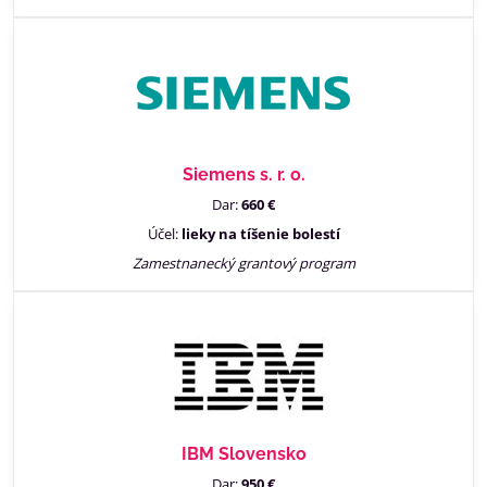
Siemens s. r. o.
Dar:
660 €
Účel:
lieky na tíšenie bolestí
Zamestnanecký grantový program
IBM Slovensko
Dar:
950 €