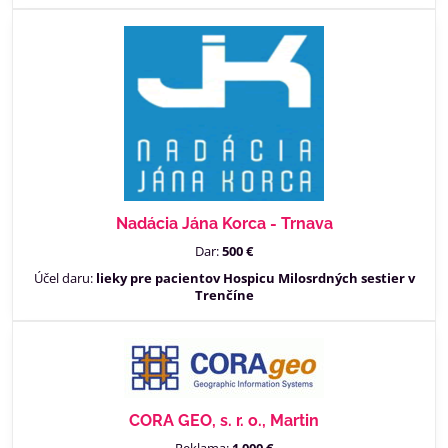
Nadácia Jána Korca - Trnava
Dar:
500 €
Účel daru:
lieky pre pacientov Hospicu Milosrdných sestier v
Trenčíne
CORA GEO, s. r. o., Martin
Reklama:
1 000 €