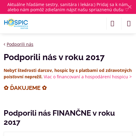
Aktuálne
hľadáme sestry, sanitára i lekára
:) Pridaj sa k nám,
✕
alebo nám pomôž zdieľaním nájsť našu spriaznenú dušu ♡
Podporili nás
Podporili nás v roku 2017
Nebyť štedrosti darcov, hospic by s platbami od zdravotných
poisťovní neprežil.
Viac o financovaní a hospodárení hospicu >
✿ ĎAKUJEME ✿
Podporili nás FINANČNE v roku
2017