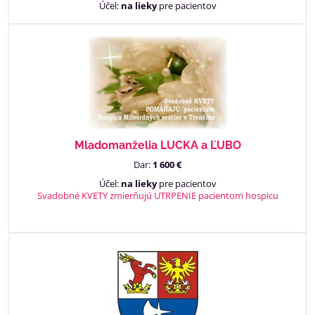
Účel:
na lieky
pre pacientov
Mladomanželia LUCKA a ĽUBO
Dar:
1 600 €
Účel:
na lieky
pre pacientov
Svadobné KVETY zmierňujú UTRPENIE pacientom hospicu