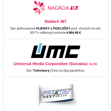
Nadácii J&T
Dar: jednorazové
PLIENKY a PODLOŽKY
pod chorých na rok
2017 v celkovej hodnote
4 984,80 €
.
Universal Media Corporation (Slovakia), s.r.o.
Dar:
Televízory
(3 ks) na izby pacientov.