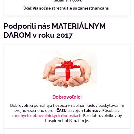
Účel:
Vianočné stretnutie so zamestnancami.
Podporili nás MATERIÁLNYM
DAROM v roku 2017
Dobrovoľníci
Dobrovoľníci pomáhajú hospicu v napĺňaní cieľov poskytovaním
svojho vzácneho daru -
ČASU
a svojich
talentov
. Pôsobia
v
mnohých dobrovoľníckych činnostiach
. Bez dobrovoľníkov by
hospic nebol tým, čím je.