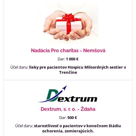
Nadácia Pro charitas - Nemšová
Dar:
1 000 €
Účel daru:
lieky pre pacientov Hospicu Milosrdných sestier v
Trenčíne
Dextrum, s. r. o. - Ždaňa
Dar:
500 €
Účel daru:
starostlivosť o pacientov v konečnom štádiu
ochorenia, zomierajúcich.