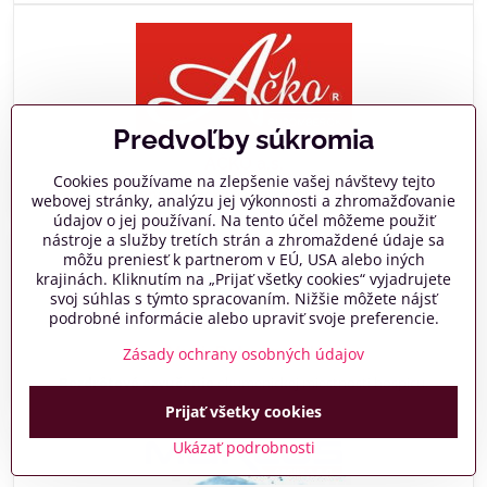
Predvoľby súkromia
ÁČKO a.s.
Cookies používame na zlepšenie vašej návštevy tejto
Bavlnené obliečky
na periny pre pacientov.
webovej stránky, analýzu jej výkonnosti a zhromažďovanie
údajov o jej používaní. Na tento účel môžeme použiť
nástroje a služby tretích strán a zhromaždené údaje sa
môžu preniesť k partnerom v EÚ, USA alebo iných
krajinách. Kliknutím na „Prijať všetky cookies“ vyjadrujete
svoj súhlas s týmto spracovaním. Nižšie môžete nájsť
podrobné informácie alebo upraviť svoje preferencie.
MusicData s.r.o. SK
Zásady ochrany osobných údajov
Bezdrôtové ozvučenie
ekumenickej miestnosti hospicu.
Prijať všetky cookies
Ukázať podrobnosti