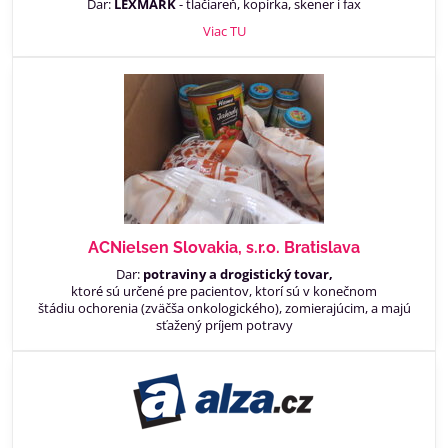
Dar:
LEXMARK
- tlačiareň, kopírka, skener i fax
Viac TU
ACNielsen Slovakia, s.r.o. Bratislava
Dar:
potraviny a drogistický tovar,
ktoré sú určené pre pacientov, ktorí sú v konečnom
štádiu ochorenia (zväčša onkologického), zomierajúcim, a majú
sťažený príjem potravy