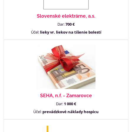
Slovenské elektrárne, a.s.
Dar:
700 €
Účel:
lieky vr. liekov na tíšenie bolestí
SEHA, n.f. - Zamarovce
Dar:
1 000 €
Účel:
prevádzkové náklady hospicu