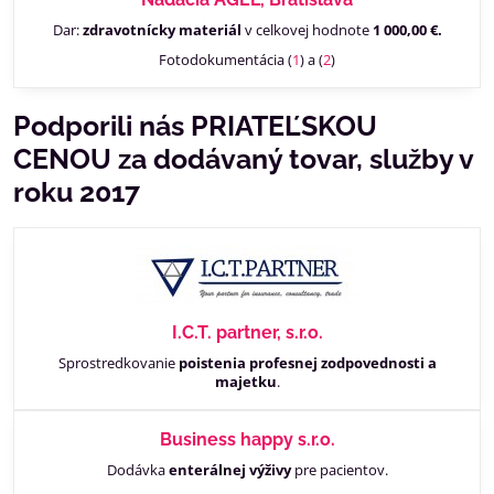
Dar:
zdravotnícky materiál
v celkovej hodnote
1 000,00 €.
Fotodokumentácia (
1
) a (
2
)
Podporili nás PRIATEĽSKOU
CENOU za dodávaný tovar, služby v
roku 2017
I.C.T. partner, s.r.o.
Sprostredkovanie
poistenia profesnej zodpovednosti a
majetku
.
Business happy s.r.o.
Dodávka
enterálnej výživy
pre pacientov.