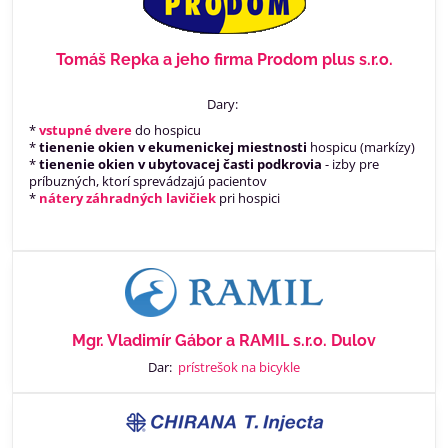
Tomáš Repka a jeho firma Prodom plus s.r.o.
Dary:
*
vstupné dvere
do hospicu
*
tienenie okien v ekumenickej miestnosti
hospicu (markízy)
*
tienenie okien v ubytovacej časti podkrovia
- izby pre
príbuzných, ktorí sprevádzajú pacientov
*
nátery záhradných lavičiek
pri hospici
Mgr. Vladimír Gábor a RAMIL s.r.o. Dulov
Dar:
prístrešok na bicykle