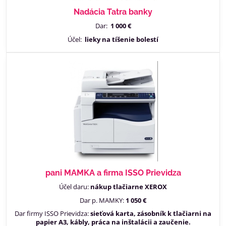
Nadácia Tatra banky
Dar:
1 000 €
Účel:
lieky na tíšenie bolestí
pani MAMKA a firma ISSO Prievidza
Účel daru:
nákup tlačiarne XEROX
Dar p. MAMKY:
1 050 €
Dar firmy ISSO Prievidza:
sieťová karta, zásobník k tlačiarni na
papier A3, kábly, práca na inštalácii a zaučenie.