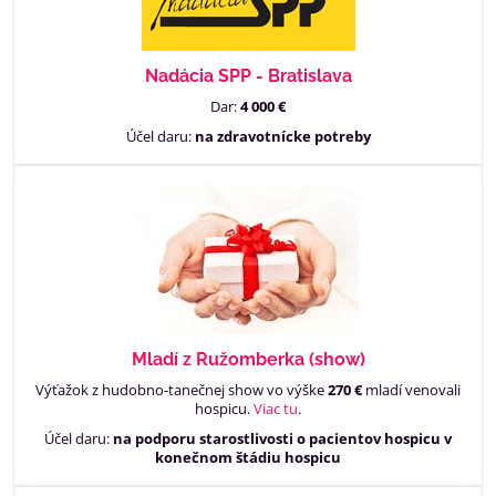
Nadácia SPP - Bratislava
Dar:
4 000 €
Účel daru:
na zdravotnícke potreby
Mladí z Ružomberka (show)
Výťažok z hudobno-tanečnej show vo výške
270 €
mladí venovali
hospicu.
Viac tu
.
Účel daru:
na podporu starostlivosti o pacientov hospicu v
konečnom štádiu hospicu