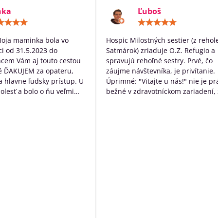
nka
Ľuboš
Hodnotenie:
Hodn
5
5
/
/
Moja maminka bola vo
Hospic Milostných sestier (z rehol
5
5
i od 31.5.2023 do
Satmárok) zriaďuje O.Z. Refugio a
hcem Vám aj touto cestou
spravujú rehoľné sestry. Prvé, čo
é ĎAKUJEM za opateru,
záujme návštevníka, je privítanie.
 a hlavne ľudsky prístup. U
Úprimné: "Vitajte u nás!" nie je pr
bolesť a bolo o ňu veľmi
bežné v zdravotníckom zariadení, 
rané. Ďakujem Vám za
určite poteší. Následne návštevní
ístup a za to čo s láskou
očakáva typický nemocničný pach,
dí ktorých diagnóza je
ten tu nie je. Čo tu naopak je, tak
ná. Ďakujeme za VŠETKO
neopakovateľná rodinná atmosfér
Personál má ku klientom krásny ľ
prístup a veľkú ochotu pomôcť s č
môžu. Okrem bezosporu kvalitnej
základnej služby poskytujú
zamestnanci ešte niečo navyše:
sprevádzajú zomierajúcich, ak je t
možné rozprávajú sa s nimi, modl
s nimi, prinášajú im Pána Ježiša,