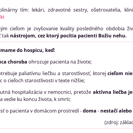
plinárny tím: lekári, zdravotné sestry, ošetrovatelia, k
kt
ým cieľom je zvyšovanie kvality posledného obdobia živ
ť tak
nástrojom, cez ktorý
pocítia pacienti Božiu nehu.
jímame do hospicu, keď:
úca choroba
ohrozuje pacienta na živote;
trebuje paliatívnu liečbu a starostlivosť, ktorej
cieľom nie
ac o cieľoch starostlivosti v texte nižšie;
nutná hospitalizácia v nemocnici, pretože
aktívna liečba j
a vedie ku koncu života, k smrti;
osť o pacienta v domácom prostredí -
doma
-
nestačí alebo
(zdroj: základne indikácie pacient