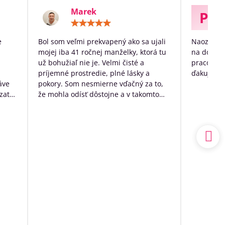
Marek
P
otenie:
Hodnotenie:
5
/
e
Bol som veľmi prekvapený ako sa ujali
Naozaj ve
5
mojej iba 41 ročnej manželky, ktorá tu
na dožitie
už bohužiaľ nie je. Velmi čisté a
pracovníko
príjemné prostredie, plné lásky a
ďakujem p
áve
pokory. Som nesmierne vďačný za to,
zato
že mohla odísť dôstojne a v takomto
k
prostredí. Mal som výčitky svedomia,
 no
že som sa o ňu nedokázal postarať
sám doma, ale nakoniec to bolo to
a.
najlepšie, čo som pre ňu ešte mohol
udský
urobiť.
ím
Ďakujem ešte raz z celého srdca
o
ia sa