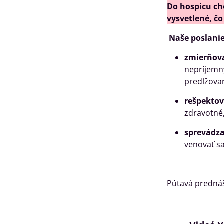
Do hospicu ch
vysvetlené, čo
Naše poslanie 
zmierňova
nepríjemný
predlžovan
rešpektov
zdravotné,
sprevádza
venovať sa
Pútavá prednáš