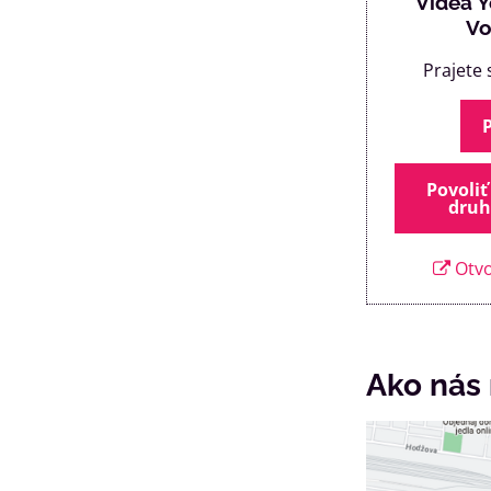
Videá 
Vo
Prajete 
Povoliť
druh
Otvo
Ako nás 