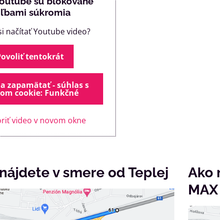
Youtube sú blokované
ľbami súkromia
si načítať Youtube video?
Povoliť tentokrát
 a zapamätať - súhlas s
om cookie: Funkčné
riť video v novom okne
nájdete v smere od Teplej
Ako 
MAX