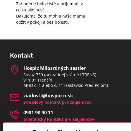
Zariadene bolo čisté a príjemné, v
celku ako nové.
Ďakujeme, že tu mohla naša mama
dožiť v pokoji a bez bolesti.
Kontakt
Hospic Milosrdných sestier
Súvoz 739 (pri zadnej vrátnici TRENS)
911 01 Trenčín
MHD č. 1 alebo č. 11 (zastávka: Pred Poľom)
ziadosti​@hospictn​.sk
e-mailový kontakt pre záujemcov
0901 90 90 11
telefonický kontakt pre záujemcov
telefonáty a osobné návštevy prijímame v čase 8:00 –
14:00