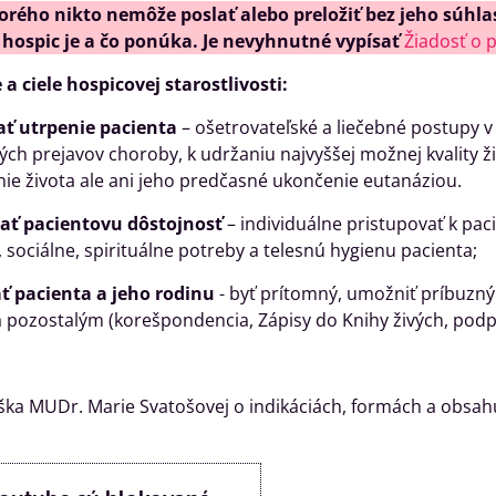
orého nikto nemôže poslať alebo preložiť bez jeho súhla
 hospic je a čo ponúka. Je nevyhnutné vypísať
Žiadosť o p
a ciele hospicovej starostlivosti:
ť utrpenie pacienta
– ošetrovateľské a liečebné postupy v 
ch prejavov choroby, k udržaniu najvyššej možnej kvality ži
ie života ale ani jeho predčasné ukončenie eutanáziou.
ať pacientovu dôstojnosť
– individuálne pristupovať k paci
 sociálne, spirituálne potreby a telesnú hygienu pacienta;
ť pacienta a jeho rodinu
- byť prítomný, umožniť príbuzným
 pozostalým (korešpondencia, Zápisy do Knihy živých, podp
ka MUDr. Marie Svatošovej o indikáciách, formách a obsahu 