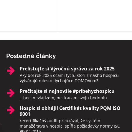
zabezpečia i ostatné sviatosti pod
vôle klienta. Ak to možné nie je a
sú pri klientoch v ich posledných
momentoch, aby neodchádzali na
druhý svet sami. Rozhodne toto
zariadenie odporúčam.
Posledné články
Prelistujte si Výročnú správu za rok 2025
Aký bol rok 2025 očami tých, ktorí z nášho hospicu
vytvárajú miesto dýchajúce DOMOVom?
Prečítajte si najnovšie #pribehyzhospicu
...hoci nevládzem, nestrácam svoju hodnotu
Hospic si obhájil Certifikát kvality PQM ISO
9001
recertifikačný audit preukázal, že systém
manažérstva v hospici spĺňa požiadavky normy ISO
9001: 2015