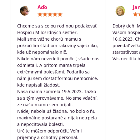
Aďo
Ja
Hodnotenie:
5
/
Chceme sa s celou rodinou poďakovať
Dobrý deň. 
5
Hospicu Milosrdných sestier.
Vašom hospic
Mali sme vážne chorú mamu s
16.6.2023. C
pokročílim štádiom rakoviny vaječníku,
povedať veľk
kde už nepomáhalo nič.
starostlivosť
Nikde nám nevedeli pomôcť, všade nas
Vás necítila 
odmietali. A pritom mama trpela
dobre posta
extrémnymi bolesťami. Podarilo sa
všetko, za pr
nám ju sem dostať formou nemocnice,
robíte pre ľu
kde napísali žiadosť.
nevyliečiteľ
Naša mama zomrela 19.5.2023. Tažko
sa s tým vyrovnávame. No sme vďační,
ze našu mamu sem prijali.
Nádej nebola už žiadna, no bolo o ňu
maximálne postarané a nijak netrpela
a nepociťovala bolesti.
Určite môžem odporúčiť. Veľmi
príjemný a ochotný personál.