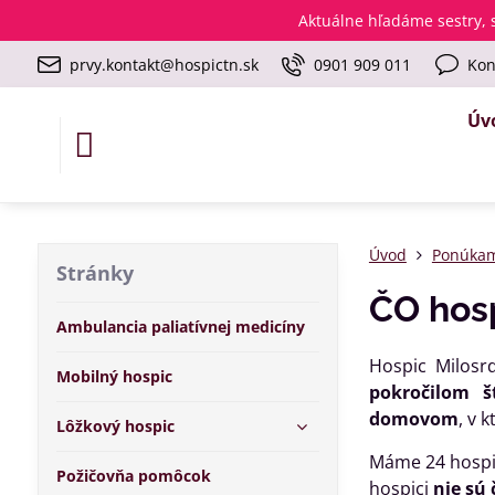
Aktuálne
hľadáme sestry, s
prvy.kontakt@hospictn.sk
0901 909 011
Kon
Úv
Úvod
Ponúka
Stránky
ČO hos
Ambulancia paliatívnej medicíny
Hospic Milosr
Mobilný hospic
pokročilom š
domovom
, v 
Lôžkový hospic
Máme 24 hospi
Požičovňa pomôcok
hospici
nie sú