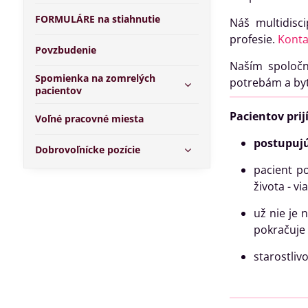
FORMULÁRE na stiahnutie
Náš multidisci
profesie.
Konta
Povzbudenie
Naším spoločn
Spomienka na zomrelých
potrebám a by
pacientov
Pacientov pri
Voľné pracovné miesta
postupuj
Dobrovoľnícke pozície
pacient po
života - vi
už nie je 
pokračuje 
starostliv