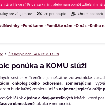
anitára i lekára
:) Pridaj sa k nám, alebo nám pomôž zdieľaním ná
takty pre záujemcov
2% pre hospic
Chcem podporiť
od
Novinky
Ponúkame
Pomôžte nám
O nás
Kniha n
me
ČO hospic ponúka a KOMU slúži
pic ponúka a KOMU slúži
dných sestier v Trenčíne je neštátne zdravotnícke zaria
tádiu onkologického ochorenia, zomierajúcim.
Vytv
ktorom bude každý zomierajúci čo
najmenej trpieť
a zažije
p
cových lôžok v
jedno a dvoj-posteľových
izbách, ktoré po
 časovo obmedzené
tak ako v nemocnici.