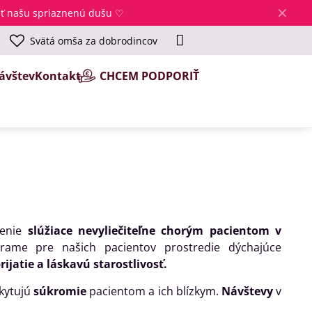
✕
jsť našu spriaznenú dušu ♡
Svätá omša za dobrodincov
ávštev
Kontakt
CHCEM PODPORIŤ
denie
slúžiace nevyliečiteľne chorým pacientom v
árame pre našich pacientov prostredie dýchajúce
rijatie a láskavú starostlivosť.
skytujú
súkromie
pacientom a ich blízkym.
Návštevy
v