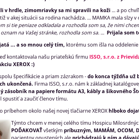
li v hrdle, zimomriavky sa mi spravili na koži
... a po chv
iž v akej situácii sa rodina nachádza. ... MAMKA mala slzy v 
om si tie peniaze odkladala a rozhodla som sa, že nimi chce
 oznam na Vašej stránke, rozhodla som sa. ...
Prijala som 
atá ... a so mnou celý tím,
ktorému som išla na oddelenie
neď kontaktovala našu priateľskú firmu
ISSO, s.r.o. z Prievid
Akciu XEROX :)
e spolu špecifikácie a priam zázrakom -
do konca týždňa už b
ých ukončená.
Firma ISSO, s.r.o. nám k základnej katalógovej
ný zásobník na papiere formátu A3, kábly a šikovného Št
l spustiť a zaučiť členov tímu.
o príbehom okolo našej novej tlačiarne XEROX
hlboko dojat
Týmto chcem v menej celého tímu Hospicu Milosrdných
POĎAKOVAŤ
všetkým
príbuzným, MAMÁM, OCOM, 
pacientov opustených ale
prichádzajú k ním a dávajú