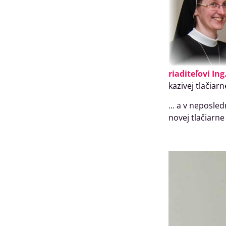
riaditeľovi In
kazivej tlačiar
... a v neposle
novej tlačiarne