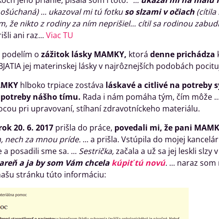
och jeho prianie, písala som i toto:
"...
ukázal mi na malú f
 ošúchaná) ... ukazoval mi tú fotku
so slzami v očiach
(cítil
m, že nikto z rodiny za ním neprišiel... cítil sa rodinou zabu
šli ani raz...
Viac TU
i podelím o
zážitok lásky MAMKY,
ktorá
denne prichádza
ATIA jej materinskej lásky v najrôznejších podobách pocituj
MAMKY
hlboko trpiace zostáva
láskavé a citlivé
na potreby
s
 potreby nášho tímu.
Rada i nám pomáha tým, čím môže ... 
cou pri upravovaní, stíhaní zdravotníckeho materiálu.
rok 20. 6. 2017
prišla do práce,
povedali mi, že pani MAMK
, nech za mnou príde.
... a prišla. Vstúpila do mojej kance
a posadili sme sa. ...
Sestrička,
začala a už sa jej leskli slzy v
iareň a ja by som Vám chcela
kúpiť tú novú
.
... naraz som
našu stránku túto informáciu: