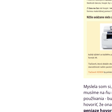
Myslela som si,
musíme na ňu n
používania - b
hovoriť, že ona 
peniaze hovor