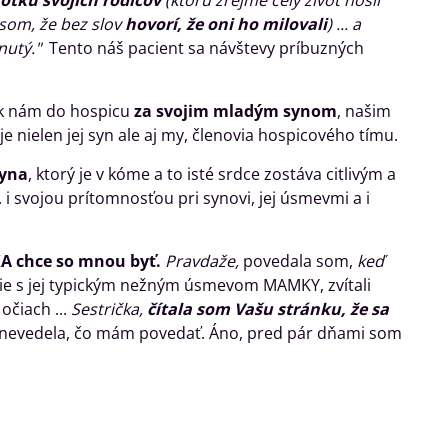
otku svojich rodičov
(ktorú zrejme celý život nosil
a som, že bez slov
hovorí, že oni ho milovali
) ... a
dnutý."
Tento náš pacient sa návštevy príbuzných
k nám do hospicu
za svojim mladým synom
, našim
e nielen jej syn ale aj my, členovia hospicového tímu.
yna
, ktorý je v kóme a to isté srdce zostáva citlivým a
i svojou prítomnosťou pri synovi, jej úsmevmi a i
A chce so mnou byť.
Pravdaže,
povedala som,
keď
lárie s jej typickým nežným úsmevom MAMKY, zvítali
 očiach ...
Sestrička,
čítala som Vašu stránku, že sa
 nevedela, čo mám povedať. Áno, pred pár dňami som