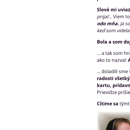
Slová mi uviaz
prijať...
Viem tot
odo mňa.
Ja s
keď som videla
Bola a som doj
... a tak som h
ako to nazval:
... doladili sm
radosti všetk
kartu, prídav
Prievidze prišie
Cítime sa
týmt