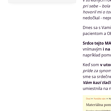
v stredných rok
pri sebe – bola
hovoril mi o to
nedočkal - nepri
Dnes sa s Vam
pacientom a OBJ
Srdce tejto 
vnímavým
i na
napríklad pomo
Keď som
v uto
príde za synom
sme sa srdečne 
Vám kazí tlač
umiestnila na 