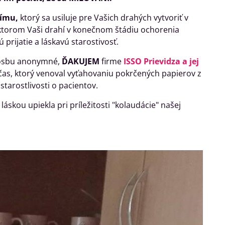
tímu,
ktorý sa usiluje pre Vašich drahých vytvoriť v
ktorom Vaši drahí v konečnom štádiu ochorenia
 prijatie a láskavú starostivosť.
prosbu anonymné,
ĎAKUJEM
firme
ISSO Prievidza a jej
čas, ktorý venoval vyťahovaniu pokrčených papierov z
starostlivosti o pacientov.
láskou upiekla pri príležitosti "kolaudácie" našej