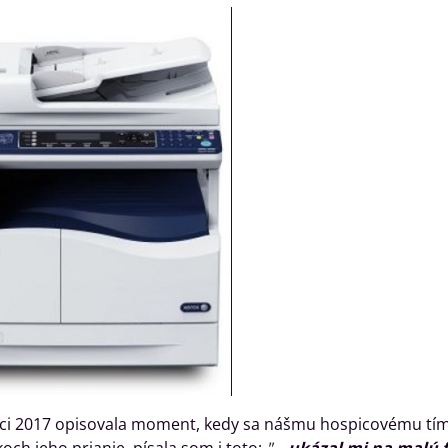
i 2017 opisovala moment, kedy sa nášmu hospicovému tímu 