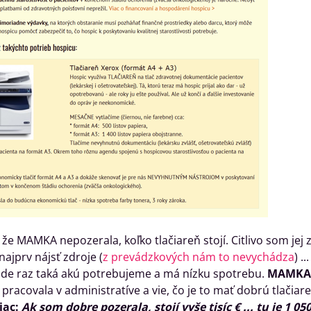
 že MAMKA nepozerala, koľko tlačiareň stojí. Citlivo som jej 
ajprv nájsť zdroje (
z prevádzkových nám to nevychádza
) .
ude raz taká akú potrebujeme a má nízku spotrebu.
MAMKA 
pracovala v administratíve a vie, čo je to mať dobrú tlačiareň 
iac:
Ak som dobre pozerala, stojí vyše tisíc € ... tu je 1 050