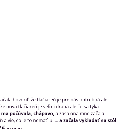
začala hovoriť, že tlačiareň je pre nás potrebná ale
.. že nová tlačiareň je veľmi drahá ale čo sa týka
ma počúvala, chápavo,
a zasa ona mne začala
a vie, čo je to nemať ju. ...
a začala vykladať na stôl
 €.
... ... ...