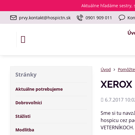
Aktuálne
hľadáme sestry, s
prvy.kontakt@hospictn.sk
0901 909 011
Kon
Úv
Úvod
Pomôžt
Stránky
XEROX 
Aktuálne potrebujeme
Pridané
6.7.2017 10:0
Dobrovoľníci
Sme si tu navz
Stážisti
hospicu cez pa
VETERNÍKOCH. .
Modlitba