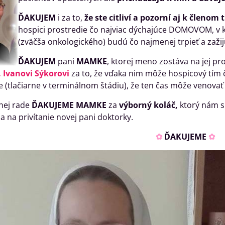
ĎAKUJEM
i za to,
že ste citliví a pozorní aj k členom 
hospici prostredie čo najviac dýchajúce DOMOVOM, v 
(zväčša onkologického) budú čo najmenej trpieť a zažijú
ĎAKUJEM
pani
MAMKE
, ktorej meno zostáva na jej 
g. Ivanovi Sýkorovi
za to, že vďaka nim môže hospicový tím 
ne (tlačiarne v terminálnom štádiu), že ten čas môže venovať 
dnej rade
ĎAKUJEME MAMKE
za
výborný koláč,
ktorý nám s 
 a na privítanie novej pani doktorky.
✿
ĎAKUJEME
✿