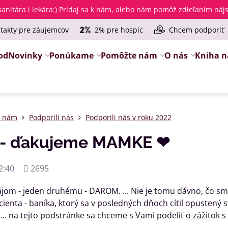
anitára i lekára
:) Pridaj sa k nám, alebo nám pomôž zdieľaním ná
takty pre záujemcov
2% pre hospic
Chcem podporiť
od
Novinky
Ponúkame
Pomôžte nám
O nás
Kniha n
e nám
Podporili nás
Podporili nás v roku 2022
- ďakujeme MAMKE ❤
Počet
2:40
2695
zobrazení
ájom - jeden druhému - DAROM. ... Nie je tomu dávno, čo sme
cienta - baníka, ktorý sa v posledných dňoch cítil opustený
.. na tejto podstránke sa chceme s Vami podeliť o zážitok