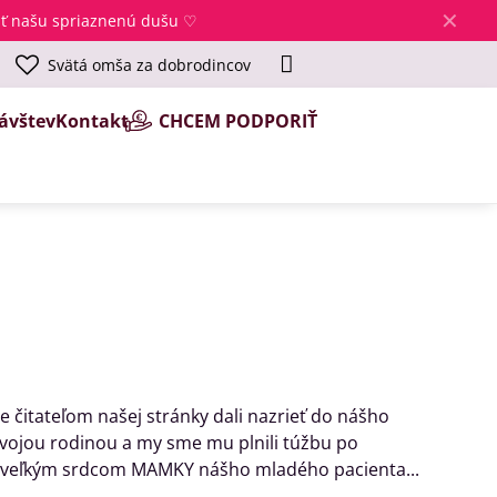
✕
jsť našu spriaznenú dušu ♡
Svätá omša za dobrodincov
ávštev
Kontakt
CHCEM PODPORIŤ
 čitateľom našej stránky dali nazrieť do nášho
 svojou rodinou a my sme mu plnili túžbu po
 s veľkým srdcom MAMKY nášho mladého pacienta...