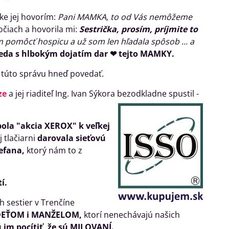
íľke jej hovorím:
Pani MAMKA, to od Vás nemôžeme
očiach a hovorila mi:
Sestrička, prosím, príjmite to
m pomôcť hospicu a už som len hľadala spôsob ... a
teda s hlbokým dojatím dar ❤ tejto MAMKY.
 túto správu hneď povedať.
ze
a jej riaditeľ Ing. Ivan Sýkora bezodkladne spustil -
ola "akcia XEROX" k veľkej
 tlačiarni
darovala sieťovú
efana,
ktorý nám to z
í.
 sestier v Trenčíne
DEŤOM i MANŽELOM,
ktorí nenechávajú našich
 im pocítiť, že sú MILOVANÍ.