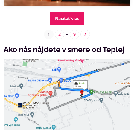
Načítať viac
1
2
9
Ako nás nájdete v smere od Teplej