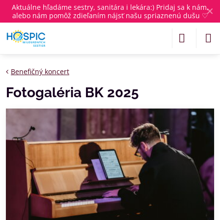
Aktuálne
hľadáme sestry, sanitára i lekára
:) Pridaj sa k nám,
✕
alebo nám pomôž zdieľaním nájsť našu spriaznenú dušu ♡
Benefičný koncert
Fotogaléria BK 2025