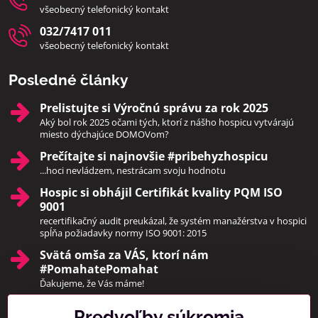
všeobecný telefonický kontakt
032/7417 011
všeobecný telefonický kontakt
Posledné články
Prelistujte si Výročnú správu za rok 2025
Aký bol rok 2025 očami tých, ktorí z nášho hospicu vytvárajú
miesto dýchajúce DOMOVom?
Prečítajte si najnovšie #pribehyzhospicu
...hoci nevládzem, nestrácam svoju hodnotu
Hospic si obhájil Certifikát kvality PQM ISO
9001
recertifikačný audit preukázal, že systém manažérstva v hospici
spĺňa požiadavky normy ISO 9001: 2015
Svätá omša za VÁS, ktorí nám
#PomahatePomahat
Ďakujeme, že Vás máme!
Predvoľby súkromia
Pridajte sa k nám