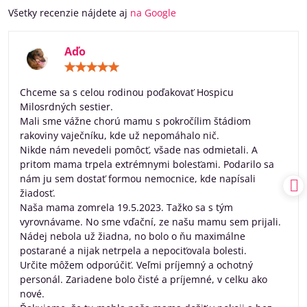
Všetky recenzie nájdete aj
na Google
Aďo
Hodnotenie:
5
/
Chceme sa s celou rodinou poďakovať Hospicu
5
Milosrdných sestier.
Mali sme vážne chorú mamu s pokročílim štádiom
rakoviny vaječníku, kde už nepomáhalo nič.
Nikde nám nevedeli pomôcť, všade nas odmietali. A
pritom mama trpela extrémnymi bolesťami. Podarilo sa
nám ju sem dostať formou nemocnice, kde napísali
žiadosť.
Naša mama zomrela 19.5.2023. Tažko sa s tým
vyrovnávame. No sme vďační, ze našu mamu sem prijali.
Nádej nebola už žiadna, no bolo o ňu maximálne
postarané a nijak netrpela a nepociťovala bolesti.
Určite môžem odporúčiť. Veľmi príjemný a ochotný
personál. Zariadene bolo čisté a príjemné, v celku ako
nové.