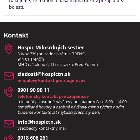
Ďakujeme, že tu mohla naša mama dožiť v pokoji a bez
bolesti.
Kontakt
Hospic Milosrdných sestier
Súvoz 739 (pri zadnej vrátnici TRENS)
911 01 Trenčín
MHD č. 1 alebo č. 11 (zastávka: Pred Poľom)
ziadosti​@hospictn​.sk
e-mailový kontakt pre záujemcov
0901 90 90 11
telefonický kontakt pre záujemcov
telefonáty a osobné návštevy prijímame v čase 8:00 – 14:00
(zmeškané hovory a osobné návštevy mimo týchto hodín
bud
eme kontaktovať najbližší pracovný deň)
info​@hospictn​.sk
všeobecný kontaktný mail
0918 606 261