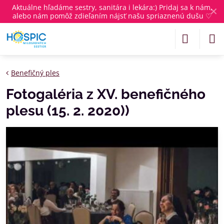
Aktuálne
hľadáme sestry, sanitára i lekára
:) Pridaj sa k nám,
✕
alebo nám pomôž zdieľaním nájsť našu spriaznenú dušu ♡
Benefičný ples
Fotogaléria z XV. benefičného
plesu (15. 2. 2020))