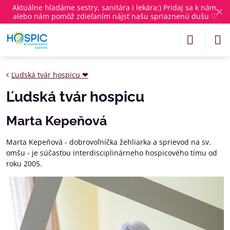
Aktuálne
hľadáme sestry, sanitára i lekára
:) Pridaj sa k nám,
✕
alebo nám pomôž zdieľaním nájsť našu spriaznenú dušu ♡
Ľudská tvár hospicu ❤
Ľudská tvár hospicu
Marta Kepeňová
Marta Kepeňová - dobrovoľníčka žehliarka a sprievod na sv.
omšu - je súčasťou interdisciplinárneho hospicového tímu od
roku 2005.