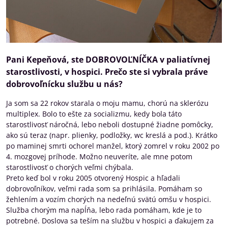
Pani Kepeňová, ste DOBROVOĽNÍČKA v paliatívnej
starostlivosti, v hospici. Prečo ste si vybrala práve
dobrovoľnícku službu u nás?
Ja som sa 22 rokov starala o moju mamu, chorú na sklerózu
multiplex. Bolo to ešte za socializmu, kedy bola táto
starostlivosť náročná, lebo neboli dostupné žiadne pomôcky,
ako sú teraz (napr. plienky, podložky, wc kreslá a pod.). Krátko
po maminej smrti ochorel manžel, ktorý zomrel v roku 2002 po
4. mozgovej príhode. Možno neuveríte, ale mne potom
starostlivosť o chorých veľmi chýbala.
Preto keď bol v roku 2005 otvorený Hospic a hľadali
dobrovoľníkov, veľmi rada som sa prihlásila. Pomáham so
žehlením a vozím chorých na nedeľnú svätú omšu v hospici.
Služba chorým ma napĺňa, lebo rada pomáham, kde je to
potrebné. Doslova sa teším na službu v hospici a ďakujem za