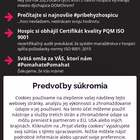
miesto dýchajúce DOMOVom?
Prečítajte si najnovšie #pribehyzhospicu
...hoci nevládzem, nestrácam svoju hodnotu
Hospic si obhájil Certifikát kvality PQM ISO
9001
recertifikačný audit preukázal, že systém manažérstva v hospici
spĺňa požiadavky normy ISO 9001: 2015
Svätá omša za VÁS, ktorí nám
#PomahatePomahat
Ďakujeme, že Vás máme!
Predvoľby súkromia
Pridajte sa k nám
Cookies používame na zlepšenie vašej návštevy tejto
Facebook
Instagram
webovej stránky, analýzu jej výkonnosti a zhromažďovanie
údajov o jej používaní. Na tento účel môžeme použiť
Prihlásiť na odber noviniek
nástroje a služby tretích strán a zhromaždené údaje sa
môžu preniesť k partnerom v EÚ, USA alebo iných
krajinách. Kliknutím na „Prijať všetky cookies“ vyjadrujete
svoj súhlas s týmto spracovaním. Nižšie môžete nájsť
podrobné informácie alebo upraviť svoje preferencie.