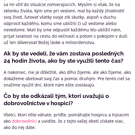
sa mi vžiť do situácie zomierajúcich. Myslím si však, že na
sklonku života, kým sme pri vedomí, mal by každý zhodnotiť
svoj život, ľutovať všetky svoje zlé skutky, aspoň v duchu
odprosiť každého, komu sme ublížili či už vedome alebo
nevedome. Mali by sme odpustiť každému kto ublížil nám,
prijať sviatosti na cestu do večnosti a potom s pokojom v duši
už len dôverovať Božej láske a milosrdenstvu.
Ak by ste vedeli, že vám zostava posledných
24 hodín života, ako by ste využili tento čas?
A nakoniec, nie je dôležité, ako dlho žijeme, ale ako žijeme, ako
dokážeme obetovať svoj čas a pomoc druhým. Pre tento cieľ sa
snažíme využiť dní, ktoré nám ešte zostávajú.
Čo by ste odkázali tým, ktorí uvažujú o
dobrovoľníctve v hospici?
Všetci, ktorí ešte váhate, príďte, pomáhajte hospicu a trpiacim
ako
dobrovoľníci
a uvidíte, že z tejto vašej obetí získate viac,
ako do nej dáte.