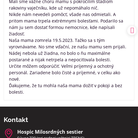
Mali sme vážne chorú mamu s pokročílim štádiom
rakoviny vaječníku, kde už nepomáhalo nič.
Nikde nám nevedeli pomôcť, všade nas odmietali. A
pritom mama trpela extrémnymi bolesťami. Podarilo sa
nám ju sem dostať formou nemocnice, kde napísali
žiadosť.
Naša mama zomrela 19.5.2023. Tažko sa s tým
vyrovnávame. No sme vďační, ze našu mamu sem prijali.
Nádej nebola už žiadna, no bolo o ňu maximálne
postarané a nijak netrpela a nepociťovala bolesti.
Určite môžem odporúčiť. Veľmi príjemný a ochotný
personál. Zariadene bolo čisté a príjemné, v celku ako
nové.
Ďakujeme, že tu mohla naša mama dožiť v pokoji a bez
bolesti.
Kontakt
Hospic Milosrdných sestier
Súvoz 739 (pri zadnej vrátnici TRENS)