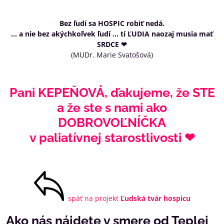
Bez ľudí sa HOSPIC robiť nedá.
... a nie bez akýchkoľvek ľudí ... tí ĽUDIA naozaj musia mať
SRDCE ❤
(MUDr. Marie Svatošová)
Pani KEPEŇOVÁ, ďakujeme, že STE
a že ste s nami ako
DOBROVOĽNÍČKA
v paliatívnej starostlivosti ❤
späť na projekt
Ľudská tvár hospicu
Ako nás nájdete v smere od Teplej