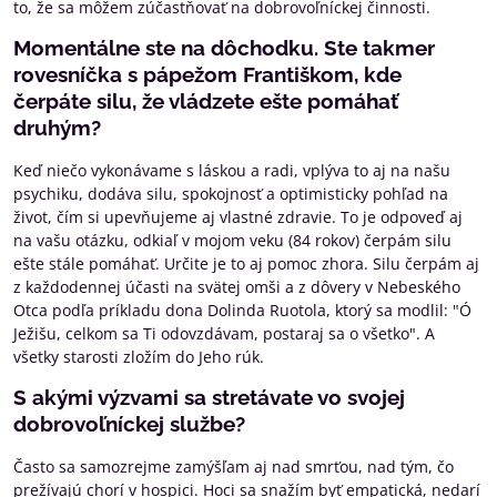
to, že sa môžem zúčastňovať na dobrovoľníckej činnosti.
Momentálne ste na dôchodku. Ste takmer
rovesníčka s pápežom Františkom, kde
čerpáte silu, že vládzete ešte pomáhať
druhým?
Keď niečo vykonávame s láskou a radi, vplýva to aj na našu
psychiku, dodáva silu, spokojnosť a optimisticky pohľad na
život, čím si upevňujeme aj vlastné zdravie. To je odpoveď aj
na vašu otázku, odkiaľ v mojom veku (84 rokov) čerpám silu
ešte stále pomáhať. Určite je to aj pomoc zhora. Silu čerpám aj
z každodennej účasti na svätej omši a z dôvery v Nebeského
Otca podľa príkladu dona Dolinda Ruotola, ktorý sa modlil: "Ó
Ježišu, celkom sa Ti odovzdávam, postaraj sa o všetko". A
všetky starosti zložím do Jeho rúk.
S akými výzvami sa stretávate vo svojej
dobrovoľníckej službe?
Často sa samozrejme zamýšľam aj nad smrťou, nad tým, čo
prežívajú chorí v hospici. Hoci sa snažím byť empatická, nedarí