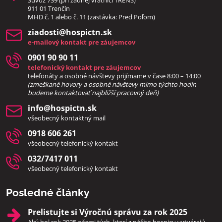
911 01 Trenčín
MHD č. 1 alebo č. 11 (zastávka: Pred Poľom)
ziadosti​@hospictn​.sk
e-mailový kontakt pre záujemcov
0901 90 90 11
telefonický kontakt pre záujemcov
telefonáty a osobné návštevy prijímame v čase 8:00 – 14:00
(zmeškané hovory a osobné návštevy mimo týchto hodín
bud
eme kontaktovať najbližší pracovný deň)
info​@hospictn​.sk
všeobecný kontaktný mail
0918 606 261
všeobecný telefonický kontakt
032/7417 011
všeobecný telefonický kontakt
Posledné články
Prelistujte si Výročnú správu za rok 2025
Aký bol rok 2025 očami tých, ktorí z nášho hospicu vytvárajú