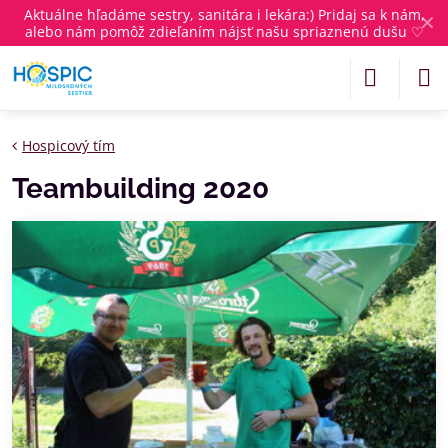
Aktuálne
hľadáme sestry, sanitára i lekára
:) Pridaj sa k nám,
✕
alebo nám pomôž zdieľaním nájsť našu spriaznenú dušu ♡
Hospicový tím
Teambuilding 2020