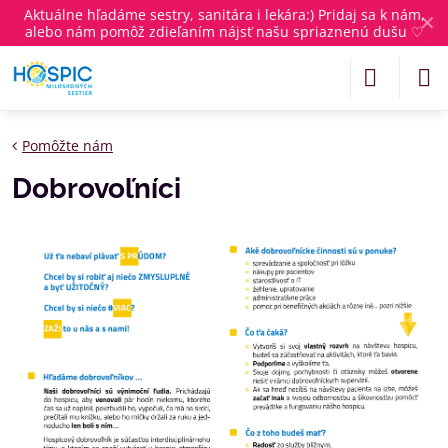
Aktuálne
hľadáme sestry, sanitára i lekára
:) Pridaj sa k nám,
✕
alebo nám pomôž zdieľaním nájsť našu spriaznenú dušu ♡
Pomôžte nám
Dobrovoľníci