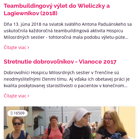
Teambuildingový výlet do Wieliczky a
Lagiewnikov (2018)
Dňa 13. júna 2018 na sviatok svätého Antona Paduánskeho sa
uskutočnila každoročná teambuildingová aktivita Hospicu
Milosrdných sestier - tohtoročná mala podobu výletu-púte
dobrovoľníkov a zamestnancov do Soľnej bane Wieliczka a
Čítajte viac
Krakowa–Lagiewnikov.
Stretnutie dobrovoľníkov - Vianoce 2017
Dobrovoľníci Hospicu Milosrdných sestier v Trenčíne sú
neodmysliteľnými členmi tímu. Aj vďaka ich obetavej práci je
kvalita poskytovanej starostlivosti o pacientov v konečnom
štádiu ochorenia (zväčša onkologického) veľmi dobrá.
Čítajte viac
16509