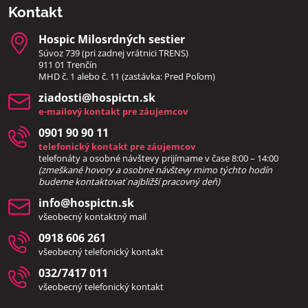
Kontakt
Hospic Milosrdných sestier
Súvoz 739 (pri zadnej vrátnici TRENS)
911 01 Trenčín
MHD č. 1 alebo č. 11 (zastávka: Pred Poľom)
ziadosti​@hospictn​.sk
e-mailový kontakt pre záujemcov
0901 90 90 11
telefonický kontakt pre záujemcov
telefonáty a osobné návštevy prijímame v čase 8:00 – 14:00
(zmeškané hovory a osobné návštevy mimo týchto hodín
bud
eme kontaktovať najbližší pracovný deň)
info​@hospictn​.sk
všeobecný kontaktný mail
0918 606 261
všeobecný telefonický kontakt
032/7417 011
všeobecný telefonický kontakt