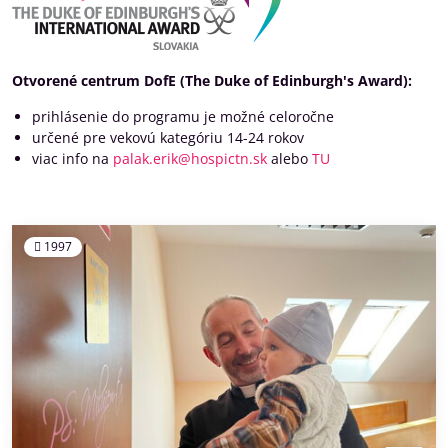
Otvorené centrum DofE (The Duke of Edinburgh's Award):
prihlásenie do programu je možné celoročne
určené pre vekovú kategóriu 14-24 rokov
viac info na
palak.erik@hospictn.sk
alebo
TU
1997