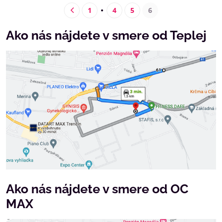
1
4
5
6
Ako nás nájdete v smere od Teplej
Ako nás nájdete v smere od OC
MAX