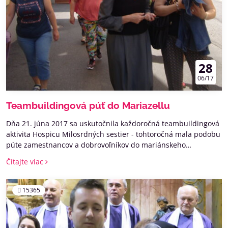
28
06/17
Teambuildingová púť do Mariazellu
Dňa 21. júna 2017 sa uskutočnila každoročná teambuildingová
aktivita Hospicu Milosrdných sestier - tohtoročná mala podobu
púte zamestnancov a dobrovoľníkov do mariánskeho
pútnickeho miesta Mariazell v Rakúsku.
Čítajte viac
15365