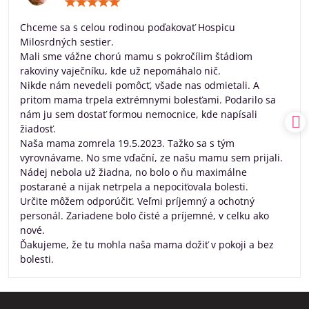
Hodnotenie:
5
/
Chceme sa s celou rodinou poďakovať Hospicu
5
Milosrdných sestier.
Mali sme vážne chorú mamu s pokročílim štádiom
rakoviny vaječníku, kde už nepomáhalo nič.
Nikde nám nevedeli pomôcť, všade nas odmietali. A
pritom mama trpela extrémnymi bolesťami. Podarilo sa
nám ju sem dostať formou nemocnice, kde napísali
žiadosť.
Naša mama zomrela 19.5.2023. Tažko sa s tým
vyrovnávame. No sme vďační, ze našu mamu sem prijali.
Nádej nebola už žiadna, no bolo o ňu maximálne
postarané a nijak netrpela a nepociťovala bolesti.
Určite môžem odporúčiť. Veľmi príjemný a ochotný
personál. Zariadene bolo čisté a príjemné, v celku ako
nové.
Ďakujeme, že tu mohla naša mama dožiť v pokoji a bez
bolesti.