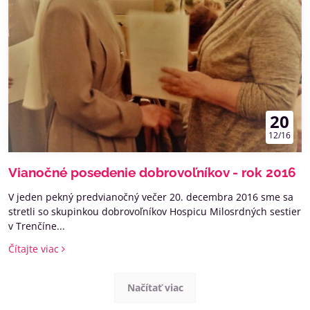
20
12/16
Vianočné posedenie dobrovoľníkov - rok 2016
V jeden pekný predvianočný večer 20. decembra 2016 sme sa
stretli so skupinkou dobrovoľníkov Hospicu Milosrdných sestier
v Trenčíne...
Čítajte viac
Načítať viac