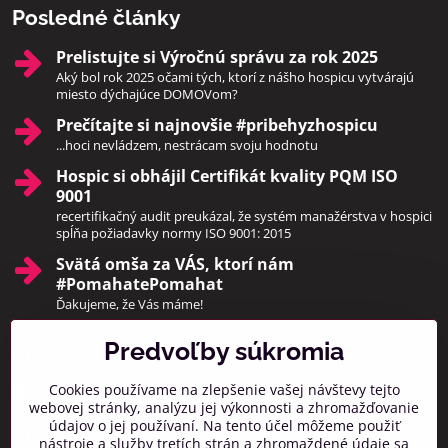
Posledné články
Prelistujte si Výročnú správu za rok 2025
Aký bol rok 2025 očami tých, ktorí z nášho hospicu vytvárajú
miesto dýchajúce DOMOVom?
Prečítajte si najnovšie #pribehyzhospicu
...hoci nevládzem, nestrácam svoju hodnotu
Hospic si obhájil Certifikát kvality PQM ISO
9001
recertifikačný audit preukázal, že systém manažérstva v hospici
spĺňa požiadavky normy ISO 9001: 2015
Svätá omša za VÁS, ktorí nám
#PomahatePomahat
Ďakujeme, že Vás máme!
Predvoľby súkromia
Pridajte sa k nám
Cookies používame na zlepšenie vašej návštevy tejto
Facebook
Instagram
webovej stránky, analýzu jej výkonnosti a zhromažďovanie
údajov o jej používaní. Na tento účel môžeme použiť
Prihlásiť na odber noviniek
nástroje a služby tretích strán a zhromaždené údaje sa