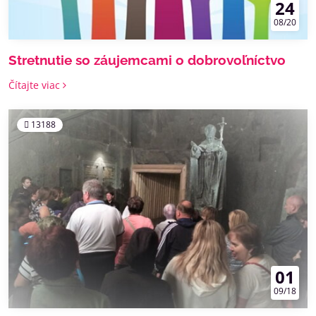
24
08/20
Stretnutie so záujemcami o dobrovoľníctvo
Čítajte viac
13188
01
09/18