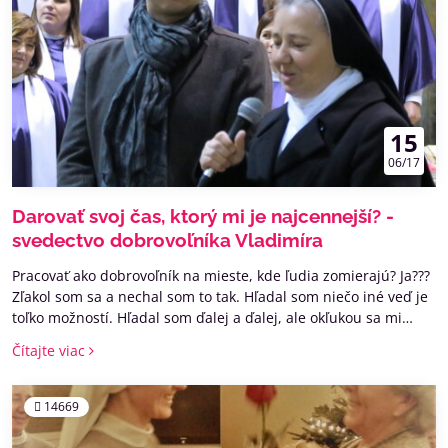
15
06/17
Darovať svoj čas, ktorý mi je najcennejší? -
svedectvo dobrovoľníka Vladimíra
Pracovať ako dobrovoľník na mieste, kde ľudia zomierajú? Ja???
Zľakol som sa a nechal som to tak. Hľadal som niečo iné veď je
toľko možností. Hľadal som ďalej a ďalej, ale okľukou sa mi
akosi stále vracala myšlienka na hospic. Akoby toto mala byť tá
Čítajte viac
moja cesta. Žeby toto mal byť ten môj "pohár vody"? Dlhé
mesiace som tú myšlienku odbíjal, ale napokon som na to
rozhodnutie dozrel a prihlásil som sa.
14669