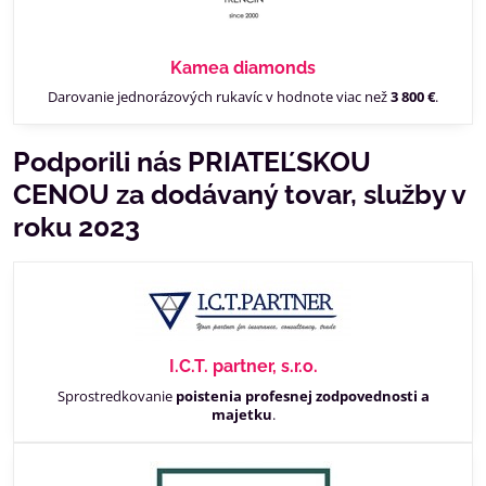
Kamea diamonds
Darovanie jednorázových rukavíc v hodnote viac než
3 800 €
.
Podporili nás PRIATEĽSKOU
CENOU za dodávaný tovar, služby v
roku 2023
I.C.T. partner, s.r.o.
Sprostredkovanie
poistenia profesnej zodpovednosti a
majetku
.