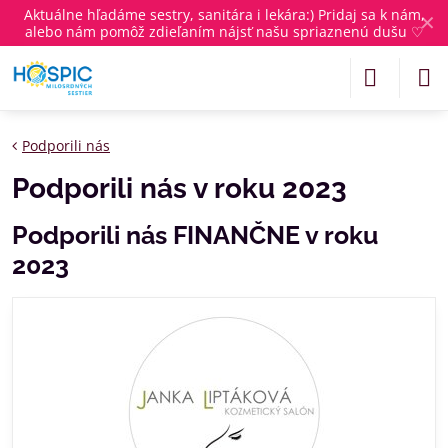
Aktuálne
hľadáme sestry, sanitára i lekára
:) Pridaj sa k nám,
✕
alebo nám pomôž zdieľaním nájsť našu spriaznenú dušu ♡
Podporili nás
Podporili nás v roku 2023
Podporili nás FINANČNE v roku
2023