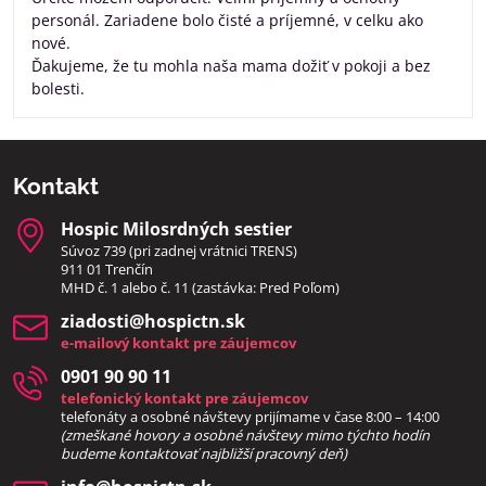
personál. Zariadene bolo čisté a príjemné, v celku ako
nové.
Ďakujeme, že tu mohla naša mama dožiť v pokoji a bez
bolesti.
Kontakt
Hospic Milosrdných sestier
Súvoz 739 (pri zadnej vrátnici TRENS)
911 01 Trenčín
MHD č. 1 alebo č. 11 (zastávka: Pred Poľom)
ziadosti​@hospictn​.sk
e-mailový kontakt pre záujemcov
0901 90 90 11
telefonický kontakt pre záujemcov
telefonáty a osobné návštevy prijímame v čase 8:00 – 14:00
(zmeškané hovory a osobné návštevy mimo týchto hodín
bud
eme kontaktovať najbližší pracovný deň)