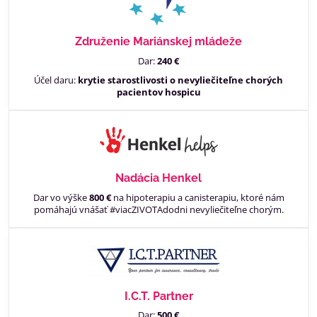
Združenie Mariánskej mládeže
Dar:
240 €
Účel daru:
krytie starostlivosti o nevyliečiteľne chorých
pacientov hospicu
Nadácia Henkel
Dar vo výške
8
00 €
na hipoterapiu a canisterapiu, ktoré nám
pomáhajú vnášať #viacZIVOTAdodni nevyliečiteľne chorým.
I.C.T. Partner
Dar:
500 €