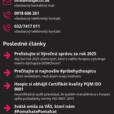
info​@hospictn​.sk
všeobecný kontaktný mail
0918 606 261
všeobecný telefonický kontakt
032/7417 011
všeobecný telefonický kontakt
Posledné články
Prelistujte si Výročnú správu za rok 2025
Aký bol rok 2025 očami tých, ktorí z nášho hospicu vytvárajú
miesto dýchajúce DOMOVom?
Prečítajte si najnovšie #pribehyzhospicu
...hoci nevládzem, nestrácam svoju hodnotu
Hospic si obhájil Certifikát kvality PQM ISO
9001
recertifikačný audit preukázal, že systém manažérstva v hospici
spĺňa požiadavky normy ISO 9001: 2015
Svätá omša za VÁS, ktorí nám
#PomahatePomahat