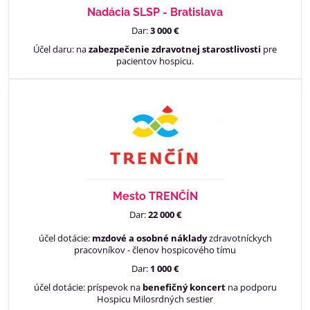
Nadácia SLSP - Bratislava
Dar:
3 000 €
Účel daru: na
zabezpečenie zdravotnej starostlivosti
pre
pacientov hospicu.
Mesto TRENČÍN
Dar:
22 000 €
účel dotácie:
mzdové a osobné náklady
zdravotníckych
pracovníkov - členov hospicového tímu
Dar:
1 000 €
účel dotácie: príspevok na
benefičný koncert
na podporu
Hospicu Milosrdných sestier