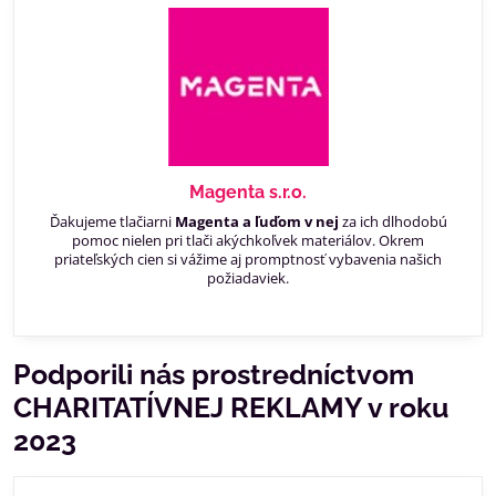
Magenta s.r.o.
Ďakujeme tlačiarni
Magenta a ľuďom v nej
za ich dlhodobú
pomoc nielen pri tlači akýchkoľvek materiálov. Okrem
priateľských cien si vážime aj promptnosť vybavenia našich
požiadaviek.
Podporili nás prostredníctvom
CHARITATÍVNEJ REKLAMY v roku
2023