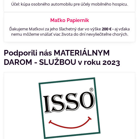
Účel: kúpa osobného automobilu pre účely mobilného hospicu.
Maťko Papiernik
Ďakujeme Maťkovi za jeho šľachetný dar vo výške
200 € -
aj vďaka
nemu môžeme vnášať viac života do dní nevyliečiteľne chorých.
Podporili nás MATERIÁLNYM
DAROM - SLUŽBOU v roku 2023