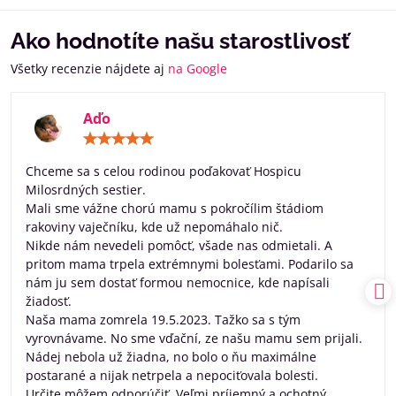
Ako hodnotíte našu starostlivosť
Všetky recenzie nájdete aj
na Google
Aďo
Hodnotenie:
5
/
Chceme sa s celou rodinou poďakovať Hospicu
5
Milosrdných sestier.
Mali sme vážne chorú mamu s pokročílim štádiom
rakoviny vaječníku, kde už nepomáhalo nič.
Nikde nám nevedeli pomôcť, všade nas odmietali. A
pritom mama trpela extrémnymi bolesťami. Podarilo sa
nám ju sem dostať formou nemocnice, kde napísali
žiadosť.
Naša mama zomrela 19.5.2023. Tažko sa s tým
vyrovnávame. No sme vďační, ze našu mamu sem prijali.
Nádej nebola už žiadna, no bolo o ňu maximálne
postarané a nijak netrpela a nepociťovala bolesti.
Určite môžem odporúčiť. Veľmi príjemný a ochotný