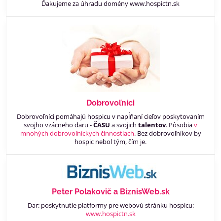
Ďakujeme za úhradu domény www.hospictn.sk
Dobrovoľníci
Dobrovoľníci pomáhajú hospicu v napĺňaní cieľov poskytovaním
svojho vzácneho daru -
ČASU
a svojich
talentov
. Pôsobia
v
mnohých dobrovoľníckych činnostiach
. Bez dobrovoľníkov by
hospic nebol tým, čím je.
Peter Polakovič a BiznisWeb.sk
Dar: poskytnutie platformy pre webovú stránku hospicu:
www.hospictn.sk