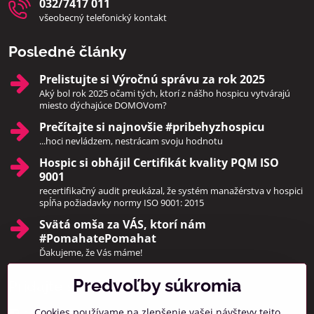
032/7417 011
všeobecný telefonický kontakt
Posledné články
Prelistujte si Výročnú správu za rok 2025
Aký bol rok 2025 očami tých, ktorí z nášho hospicu vytvárajú
miesto dýchajúce DOMOVom?
Prečítajte si najnovšie #pribehyzhospicu
...hoci nevládzem, nestrácam svoju hodnotu
Hospic si obhájil Certifikát kvality PQM ISO
9001
recertifikačný audit preukázal, že systém manažérstva v hospici
spĺňa požiadavky normy ISO 9001: 2015
Svätá omša za VÁS, ktorí nám
#PomahatePomahat
Ďakujeme, že Vás máme!
Predvoľby súkromia
Pridajte sa k nám
Cookies používame na zlepšenie vašej návštevy tejto