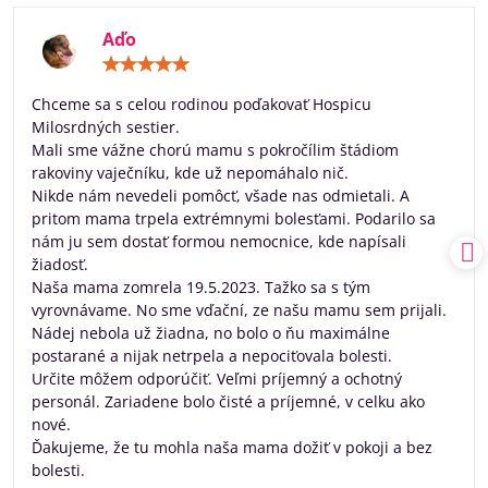
Aďo
Hodnotenie:
5
/
Chceme sa s celou rodinou poďakovať Hospicu
5
Milosrdných sestier.
Mali sme vážne chorú mamu s pokročílim štádiom
rakoviny vaječníku, kde už nepomáhalo nič.
Nikde nám nevedeli pomôcť, všade nas odmietali. A
pritom mama trpela extrémnymi bolesťami. Podarilo sa
nám ju sem dostať formou nemocnice, kde napísali
žiadosť.
Naša mama zomrela 19.5.2023. Tažko sa s tým
vyrovnávame. No sme vďační, ze našu mamu sem prijali.
Nádej nebola už žiadna, no bolo o ňu maximálne
postarané a nijak netrpela a nepociťovala bolesti.
Určite môžem odporúčiť. Veľmi príjemný a ochotný
personál. Zariadene bolo čisté a príjemné, v celku ako
nové.
Ďakujeme, že tu mohla naša mama dožiť v pokoji a bez
bolesti.