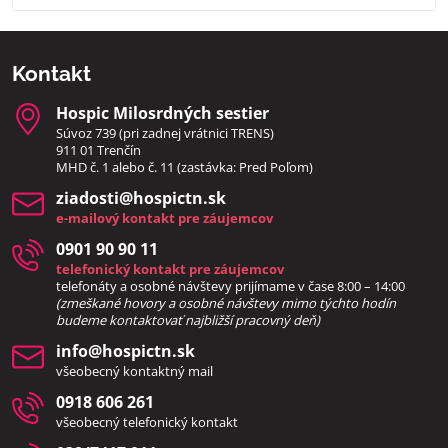
Kontakt
Hospic Milosrdných sestier
Súvoz 739 (pri zadnej vrátnici TRENS)
911 01 Trenčín
MHD č. 1 alebo č. 11 (zastávka: Pred Poľom)
ziadosti​@hospictn​.sk
e-mailový kontakt pre záujemcov
0901 90 90 11
telefonický kontakt pre záujemcov
telefonáty a osobné návštevy prijímame v čase 8:00 – 14:00
(zmeškané hovory a osobné návštevy mimo týchto hodín
bud
eme kontaktovať najbližší pracovný deň)
info​@hospictn​.sk
všeobecný kontaktný mail
0918 606 261
všeobecný telefonický kontakt