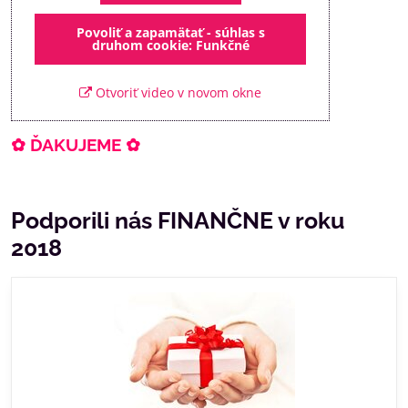
Povoliť a zapamätať - súhlas s
druhom cookie: Funkčné
Otvoriť video v novom okne
✿ ĎAKUJEME ✿
Podporili nás FINANČNE v roku
2018