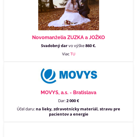
Novomanželia ZUZKA a JOŽKO
Svadobný dar
vo výške
860 €.
Viac
TU
MOVYS, a.s. - Bratislava
Dar:
2 000 €
Účel daru:
na lieky, zdravotnícky materiál, stravu pre
pacientov a energie