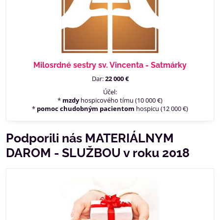
Milosrdné sestry sv. Vincenta - Satmárky
Dar:
22 000 €
Účel:
*
mzdy
hospicového tímu (10 000 €)
*
pomoc chudobným pacientom
hospicu (12 000 €)
Podporili nás MATERIÁLNYM
DAROM - SLUŽBOU v roku 2018