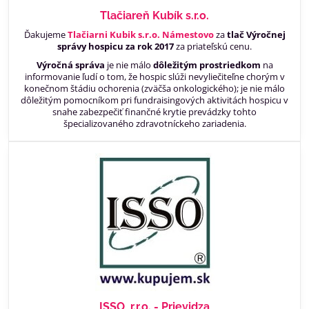
Tlačiareň Kubík s.r.o.
Ďakujeme
Tlačiarni Kubik s.r.o. Námestovo
za
tlač Výročnej
správy hospicu za rok 2017
za priateľskú cenu.
Výročná správa
je nie málo
dôležitým prostriedkom
na
informovanie ľudí o tom, že hospic slúži nevyliečiteľne chorým v
konečnom štádiu ochorenia (zväčša onkologického); je nie málo
dôležitým pomocníkom pri fundraisingových aktivitách hospicu v
snahe zabezpečiť finančné krytie prevádzky tohto
špecializovaného zdravotníckeho zariadenia.
ISSO, r.r.o. - Prievidza