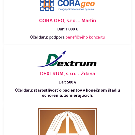
CORA GEO, s.r.o. - Martin
Dar:
1 000 €
Účel daru: podpora
benefičného koncertu
DEXTRUM, s.r.o. - Ždaňa
Dar:
500 €
Účel daru:
starostlivosť o pacientov v konečnom štádiu
ochorenia, zomierajúcich.