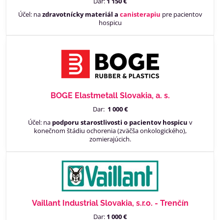
Dar:
1 150 €
Účel: na
zdravotnícky materiál a
canisterapiu
pre pacientov
hospicu
BOGE Elastmetall Slovakia, a. s.
Dar:
1 000 €
Účel: na
podporu starostlivosti o pacientov hospicu
v
konečnom štádiu ochorenia (zväčša onkologického),
zomierajúcich.
Vaillant Industrial Slovakia, s.r.o. - Trenčín
Dar:
1 000 €