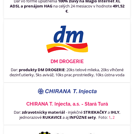
Dar vo forme uplatnenia
100% zľavy na Magio Internet XL
ADSL a prenájom HAG
na celých 24 mesiacov v hodnote
491,52
€
.
DM DROGERIE
Dar:
produkty DM DROGERIE
: 20ks telové mlieka, 20ks vlhčené
dezinf.utierky, 5ks aviváž, 10ks prac.prostriedky, 10ks ústna voda
CHIRANA T. Injecta, a.s. - Stará Turá
Dar:
zdravotnícky materiál
- injekčné
STRIEKAČKY
a
IHLY
,
jednorazové
RUKAVICE
a aj
INFÚZNE sety
. Foto:
1
,
2