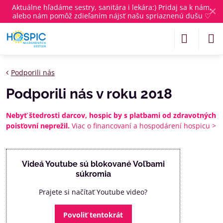
Aktuálne
hľadáme sestry, sanitára i lekára
:) Pridaj sa k nám,
✕
alebo nám pomôž zdieľaním nájsť našu spriaznenú dušu ♡
Podporili nás
Podporili nás v roku 2018
Nebyť štedrosti darcov, hospic by s platbami od zdravotných
poisťovní neprežil.
Viac o financovaní a hospodárení hospicu >
Videá Youtube sú blokované Voľbami
súkromia
Prajete si načítať Youtube video?
Povoliť tentokrát