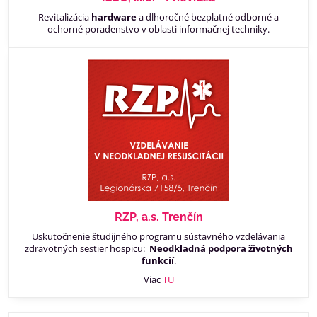
Revitalizácia
hardware
a dlhoročné bezplatné odborné a
ochorné poradenstvo v oblasti informačnej techniky.
RZP, a.s. Trenčín
Uskutočnenie študijného programu sústavného vzdelávania
zdravotných sestier hospicu:
Neodkladná podpora životných
funkcií
.
Viac
TU