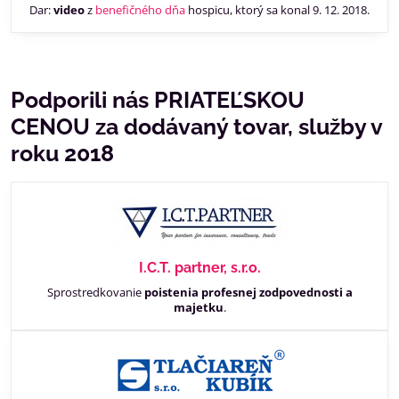
Dar:
video
z
benefičného dňa
hospicu, ktorý sa konal 9. 12. 2018.
Podporili nás PRIATEĽSKOU
CENOU za dodávaný tovar, služby v
roku 2018
I.C.T. partner, s.r.o.
Sprostredkovanie
poistenia profesnej zodpovednosti a
majetku
.