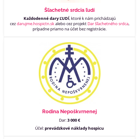
Šľachetné srdcia ľudí
Každodenné dary ĽUDÍ
, ktoré k nám prichádzajú
cez
darujme.hospictn.sk
alebo cez projekt
Dar šľachetného srdca
,
prípadne priamo na účet bez registrácie.
Rodina Nepoškvrnenej
Dar:
3 000 €
Účel:
prevádzkové náklady hospicu