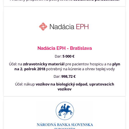
Nadácia EPH - Bratislava
Dar:
5 000 €
Účel: na
zdravotnícky materiál
pre pacientov hospicu a na
plyn
na 2. polrok
2018
potrebný na kúrenie a ohrev teplej vody
Dar:
998,72 €
Účel: nákup
vozíkov na biologický odpad, upratovacích
vozíkov