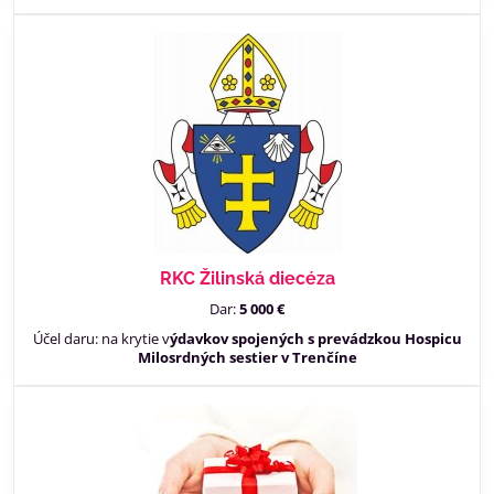
RKC Žilinská diecéza
Dar:
5 000 €
Účel daru: na krytie v
ýdavkov spojených s prevádzkou Hospicu
Milosrdných sestier v Trenčíne