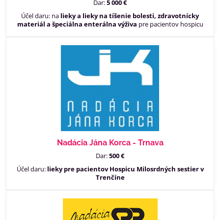
Dar:
5 000 €
Účel daru: na
lieky a lieky na tíšenie bolesti, zdravotnícky
materiál a špeciálna enterálna výživa
pre pacientov hospicu
Nadácia Jána Korca - Trnava
Dar:
500 €
Účel daru:
lieky pre pacientov Hospicu Milosrdných sestier v
Trenčíne