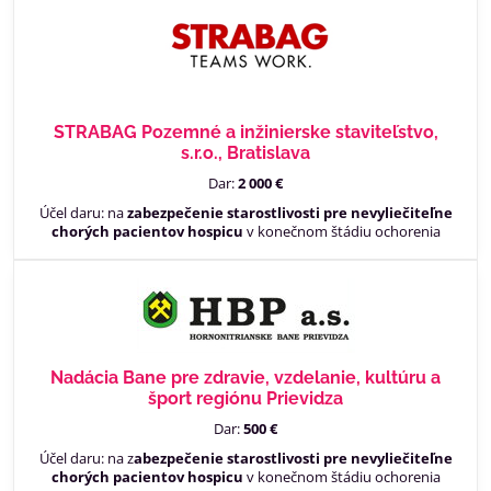
STRABAG Pozemné a inžinierske staviteľstvo,
s.r.o., Bratislava
Dar:
2 000 €
Účel daru: na
zabezpečenie starostlivosti pre nevyliečiteľne
chorých pacientov hospicu
v konečnom štádiu ochorenia
Nadácia Bane pre zdravie, vzdelanie, kultúru a
šport regiónu Prievidza
Dar:
500 €
Účel daru: na z
abezpečenie starostlivosti pre nevyliečiteľne
chorých pacientov hospicu
v konečnom štádiu ochorenia