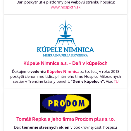
Dar: poskytnutie platformy pre webovú stránku hospicu:
www.hospictn.sk
Kúpele Nimnica a.s. - Deň v kúpeľoch
Ďakujeme
vedeniu
Kúpeľov Nimnica
za to, že aj v roku 2018
poskytli členom multidisciplinárneho tímu Hospicu Milosrdných
sestier v Trenčíne krásny benefit:
"Deň v kúpeľoch".
Viac
TU
Tomáš Repka a jeho firma Prodom plus s.r.o.
Dar:
tienenie strešných okien
v podkrovnej časti hospicu