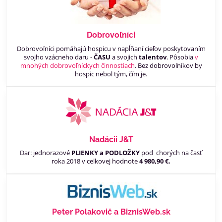
Dobrovoľníci
Dobrovoľníci pomáhajú hospicu v napĺňaní cieľov poskytovaním
svojho vzácneho daru -
ČASU
a svojich
talentov
. Pôsobia
v
mnohých dobrovoľníckych činnostiach
. Bez dobrovoľníkov by
hospic nebol tým, čím je.
Nadácii J&T
Dar: jednorazové
PLIENKY a PODLOŽKY
pod chorých na časť
roka 2018 v celkovej hodnote
4 980,90 €.
Peter Polakovič a BiznisWeb.sk