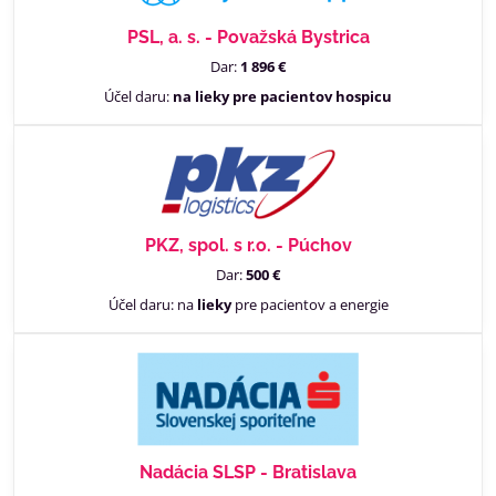
PSL, a. s. - Považská Bystrica
Dar:
1 896 €
Účel daru:
na lieky pre pacientov hospicu
PKZ, spol. s r.o. - Púchov
Dar:
500 €
Účel daru: na
lieky
pre pacientov a energie
Nadácia SLSP - Bratislava