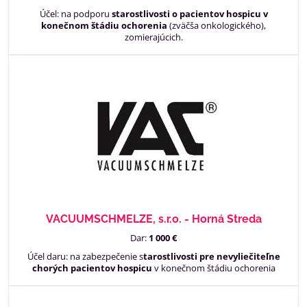
Účel: na podporu
starostlivosti o pacientov hospicu v
konečnom štádiu ochorenia
(zväčša onkologického),
zomierajúcich.
VACUUMSCHMELZE, s.r.o. - Horná Streda
Dar:
1 000 €
Účel daru: na zabezpečenie s
tarostlivosti pre nevyliečiteľne
chorých pacientov hospicu
v konečnom štádiu ochorenia