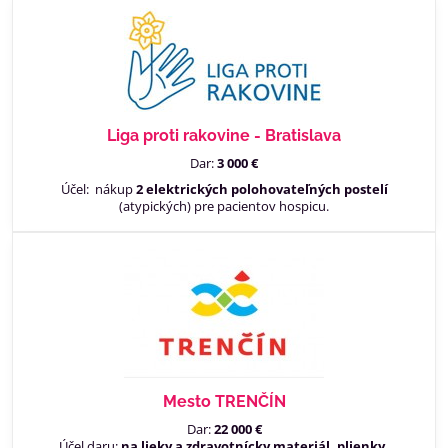
Liga proti rakovine - Bratislava
Dar:
3 000 €
Účel: nákup
2 elektrických polohovateľných postelí
(atypických) pre pacientov hospicu.
Mesto TRENČÍN
Dar:
22 000 €
Účel daru:
na lieky a zdravotnícky materiál, plienky,