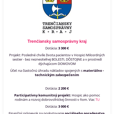
Trenčiansky samosprávny kraj
Dotácia:
3 300 €
Projekt: Posledné chvíle života pacientov v Hospici Milosrdných
sestier - bez neznesiteľnej BOLESTI, DÔSTOJNE a v prostredí
dýchajúcom DOMOVOM
Účel: na čiastočnú úhradu nákladov spojených s
materiálno -
technickým zabezpečením
Dotácia:
2 200 €
Participatívny komunitný projekt:
Hospic ako pomoc
rodinám a rozvoj dobrovoľníckej činnosti v ňom. Viac
TU
Dotácia:
3 000 €
Finančný príspevok na poskytovanie
sociálneho poradenstva.