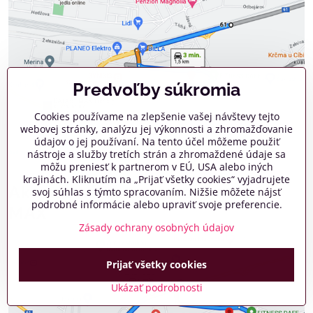
Predvoľby súkromia
Cookies používame na zlepšenie vašej návštevy tejto
webovej stránky, analýzu jej výkonnosti a zhromažďovanie
údajov o jej používaní. Na tento účel môžeme použiť
nástroje a služby tretích strán a zhromaždené údaje sa
môžu preniesť k partnerom v EÚ, USA alebo iných
krajinách. Kliknutím na „Prijať všetky cookies“ vyjadrujete
Ako nás nájdete v smere od OC
svoj súhlas s týmto spracovaním. Nižšie môžete nájsť
podrobné informácie alebo upraviť svoje preferencie.
MAX
Zásady ochrany osobných údajov
Prijať všetky cookies
Ukázať podrobnosti