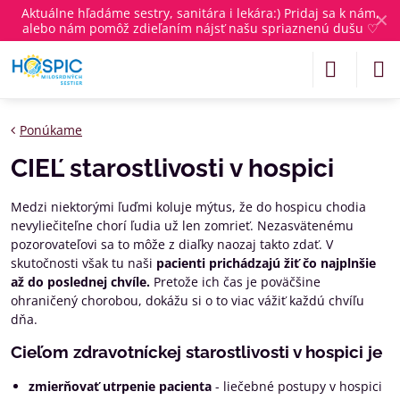
Aktuálne
hľadáme sestry, sanitára i lekára
:) Pridaj sa k nám,
✕
alebo nám pomôž zdieľaním nájsť našu spriaznenú dušu ♡
Ponúkame
CIEĽ starostlivosti v hospici
Medzi niektorými ľuďmi koluje mýtus, že do hospicu chodia
nevyliečiteľne chorí ľudia už len zomrieť. Nezasvätenému
pozorovateľovi sa to môže z diaľky naozaj takto zdať. V
skutočnosti však tu naši
pacienti prichádzajú žiť čo najplnšie
až do poslednej chvíle.
Pretože ich čas je poväčšine
ohraničený chorobou, dokážu si o to viac vážiť každú chvíľu
dňa.
Cieľom zdravotníckej starostlivosti v hospici je
zmierňovať utrpenie pacienta
- liečebné postupy v hospici