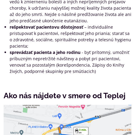
vedú k zmierneniu bolesti a iných nepríjemných prejavov
choroby, k udržaniu najvyššej možnej kvality života pacienta
až do jeho smrti. Nejde o násilné predlžovanie života ale ani
jeho predčasné ukončenie eutanáziou.
rešpektovať pacientovu dôstojnosť
– individuálne
pristupovať k pacientovi, rešpektovať jeho priania; starať sa
o zdravotné, sociálne, spirituálne potreby a telesnú hygienu
pacienta;
sprevádzať pacienta a jeho rodinu
- byť prítomný, umožniť
príbuzným nepretržité návštevy a pobyt pri pacientovi,
venovať sa pozostalým (korešpondencia, Zápisy do Knihy
živých, podporné skupinky pre smútiacich)
Ako nás nájdete v smere od Teplej