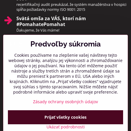
recertifikačný audit preukázal, že systém manažérstva v hospici
spĺňa požiadavky normy ISO 9001: 2015
Svätá omša za VÁS, ktorí nám
#PomahatePomahat
Ďakujeme, že Vás máme!
Predvoľby súkromia
Pridajte sa k nám
Cookies používame na zlepšenie vašej návštevy tejto
Facebook
Instagram
webovej stránky, analýzu jej výkonnosti a zhromažďovanie
údajov o jej používaní. Na tento účel môžeme použiť
Prihlásiť na odber noviniek
nástroje a služby tretích strán a zhromaždené údaje sa
môžu preniesť k partnerom v EÚ, USA alebo iných
krajinách. Kliknutím na „Prijať všetky cookies“ vyjadrujete
svoj súhlas s týmto spracovaním. Nižšie môžete nájsť
podrobné informácie alebo upraviť svoje preferencie.
Zásady ochrany osobných údajov
Prijať všetky cookies
©
2026
Copyright
Predvoľby súkromia
Zásady ochrany osobných údajov
Ukázať podrobnosti
Vytvorené pomocou:
BiznisWeb.sk