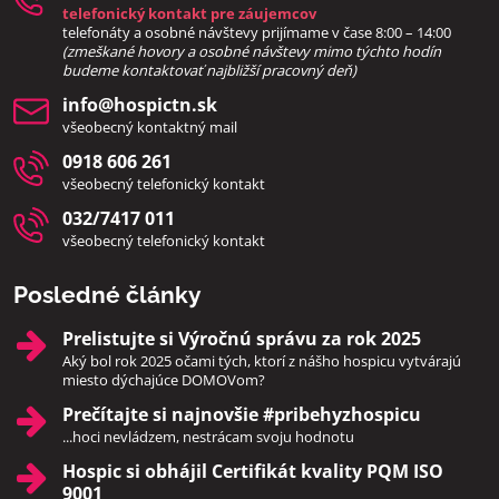
telefonický kontakt pre záujemcov
telefonáty a osobné návštevy prijímame v čase 8:00 – 14:00
(zmeškané hovory a osobné návštevy mimo týchto hodín
bud
eme kontaktovať najbližší pracovný deň)
info​@hospictn​.sk
všeobecný kontaktný mail
0918 606 261
všeobecný telefonický kontakt
032/7417 011
všeobecný telefonický kontakt
Posledné články
Prelistujte si Výročnú správu za rok 2025
Aký bol rok 2025 očami tých, ktorí z nášho hospicu vytvárajú
miesto dýchajúce DOMOVom?
Prečítajte si najnovšie #pribehyzhospicu
...hoci nevládzem, nestrácam svoju hodnotu
Hospic si obhájil Certifikát kvality PQM ISO
9001