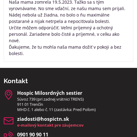
Naša mama zomrela 19.5.2023. Tažko sa s tým
vyrovnávame. No sme vďační, ze našu mamu sem prijali.
Nádej nebola už žiadna, no bolo o ňu maximálne
postarané a nijak netrpela a nepociťovala bolesti.
Určite môžem odporúčiť. Veľmi príjemný a ochotný
personál. Zariadene bolo čisté a príjemné, v celku ako
nové.
Ďakujeme, že tu mohla naša mama dožiť v pokoji a bez
bolesti.
Kontakt
Hospic Milosrdných sestier
Súvoz 739 (pri zadnej vrátnici TRENS)
911 01 Trenčín
MHD č. 1 alebo č. 11 (zastávka: Pred Poľom)
ziadosti​@hospictn​.sk
e-mailový kontakt pre záujemcov
0901 90 90 11