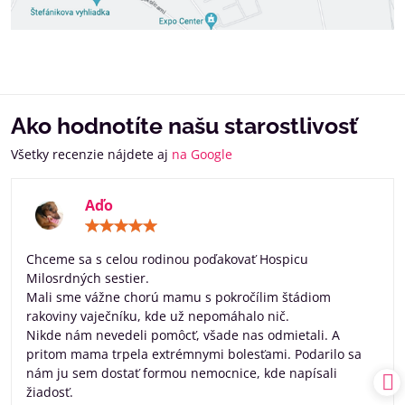
Ako hodnotíte našu starostlivosť
Všetky recenzie nájdete aj
na Google
Aďo
Hodnotenie:
5
/
Chceme sa s celou rodinou poďakovať Hospicu
5
Milosrdných sestier.
Mali sme vážne chorú mamu s pokročílim štádiom
rakoviny vaječníku, kde už nepomáhalo nič.
Nikde nám nevedeli pomôcť, všade nas odmietali. A
pritom mama trpela extrémnymi bolesťami. Podarilo sa
nám ju sem dostať formou nemocnice, kde napísali
žiadosť.