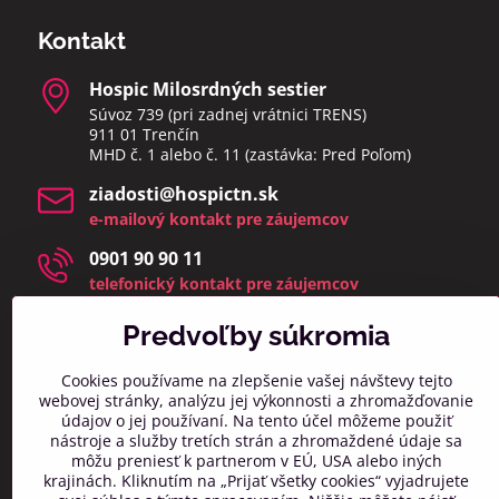
Kontakt
Hospic Milosrdných sestier
Súvoz 739 (pri zadnej vrátnici TRENS)
911 01 Trenčín
MHD č. 1 alebo č. 11 (zastávka: Pred Poľom)
ziadosti​@hospictn​.sk
e-mailový kontakt pre záujemcov
0901 90 90 11
telefonický kontakt pre záujemcov
telefonáty a osobné návštevy prijímame v čase 8:00 –
14:00
Predvoľby súkromia
(zmeškané hovory a osobné návštevy mimo týchto
hodín bud
eme kontaktovať najbližší pracovný deň)
Cookies používame na zlepšenie vašej návštevy tejto
webovej stránky, analýzu jej výkonnosti a zhromažďovanie
info​@hospictn​.sk
údajov o jej používaní. Na tento účel môžeme použiť
všeobecný kontaktný mail
nástroje a služby tretích strán a zhromaždené údaje sa
môžu preniesť k partnerom v EÚ, USA alebo iných
0918 606 261
krajinách. Kliknutím na „Prijať všetky cookies“ vyjadrujete
všeobecný telefonický kontakt