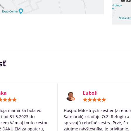
sť
nka
Ľuboš
Hodnotenie:
Hodn
5
5
/
/
Moja maminka bola vo
Hospic Milostných sestier (z rehol
5
5
i od 31.5.2023 do
Satmárok) zriaďuje O.Z. Refugio a
hcem Vám aj touto cestou
spravujú rehoľné sestry. Prvé, čo
é ĎAKUJEM za opateru,
záujme návštevníka, je privítanie.