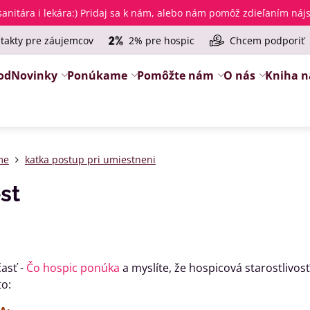
anitára i lekára
:) Pridaj sa k nám, alebo nám pomôž zdieľaním ná
takty pre záujemcov
2% pre hospic
Chcem podporiť
od
Novinky
Ponúkame
Pomôžte nám
O nás
Kniha n
me
katka postup pri umiestneni
st
časť -
Čo hospic ponúka
a myslíte, že hospicová starostlivosť
to: