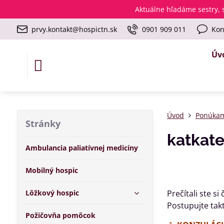
Aktuálne
hľadáme sestry, s
prvy.kontakt@hospictn.sk
0901 909 011
Kon
Úv
Úvod
Ponúka
Stránky
katkate
Ambulancia paliatívnej medicíny
Mobilný hospic
Lôžkový hospic
Prečítali ste si 
Postupujte tak
Požičovňa pomôcok