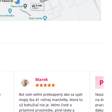
Marek
P
otenie:
Hodnotenie:
5
/
e
Bol som veľmi prekvapený ako sa ujali
Naozaj ve
5
mojej iba 41 ročnej manželky, ktorá tu
na dožitie
už bohužiaľ nie je. Velmi čisté a
pracovníko
príjemné prostredie, plné lásky a
ďakujem p