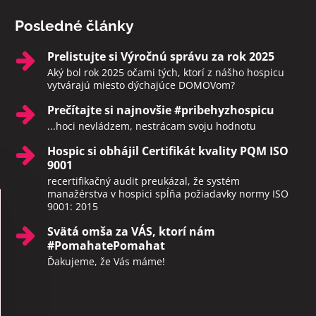
Posledné články
Prelistujte si Výročnú správu za rok 2025
Aký bol rok 2025 očami tých, ktorí z nášho hospicu
vytvárajú miesto dýchajúce DOMOVom?
Prečítajte si najnovšie #pribehyzhospicu
...hoci nevládzem, nestrácam svoju hodnotu
Hospic si obhájil Certifikát kvality PQM ISO
9001
recertifikačný audit preukázal, že systém
manažérstva v hospici spĺňa požiadavky normy ISO
9001: 2015
Svätá omša za VÁS, ktorí nám
#PomahatePomahat
Ďakujeme, že Vás máme!