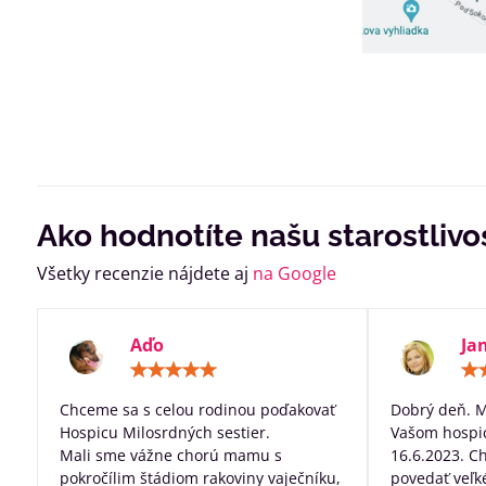
Ako hodnotíte našu starostlivo
Všetky recenzie nájdete aj
na Google
Aďo
Ja
Hodnotenie:
5
/
Chceme sa s celou rodinou poďakovať
Dobrý deň. 
5
Hospicu Milosrdných sestier.
Vašom hospic
Mali sme vážne chorú mamu s
16.6.2023. C
pokročílim štádiom rakoviny vaječníku,
povedať veľk