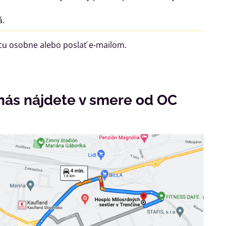
á.
cu osobne alebo poslať e-mailom.
nás nájdete v smere od OC