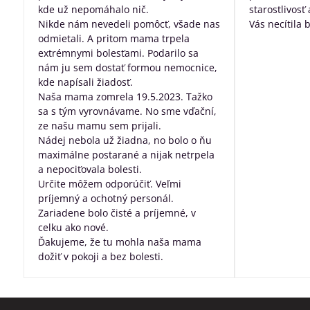
kde už nepomáhalo nič.
starostlivosť
Nikde nám nevedeli pomôcť, všade nas
Vás necítila 
odmietali. A pritom mama trpela
dobre posta
extrémnymi bolesťami. Podarilo sa
všetko, za pr
nám ju sem dostať formou nemocnice,
robíte pre ľu
kde napísali žiadosť.
nevyliečiteľ
Naša mama zomrela 19.5.2023. Tažko
sa s tým vyrovnávame. No sme vďační,
ze našu mamu sem prijali.
Nádej nebola už žiadna, no bolo o ňu
maximálne postarané a nijak netrpela
a nepociťovala bolesti.
Určite môžem odporúčiť. Veľmi
príjemný a ochotný personál.
Zariadene bolo čisté a príjemné, v
celku ako nové.
Ďakujeme, že tu mohla naša mama
dožiť v pokoji a bez bolesti.