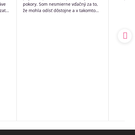
áve
pokory. Som nesmierne vďačný za to,
zato
že mohla odísť dôstojne a v takomto
k
prostredí. Mal som výčitky svedomia,
 no
že som sa o ňu nedokázal postarať
sám doma, ale nakoniec to bolo to
a.
najlepšie, čo som pre ňu ešte mohol
udský
urobiť.
ím
Ďakujem ešte raz z celého srdca
o
ia sa
ľa
spoň