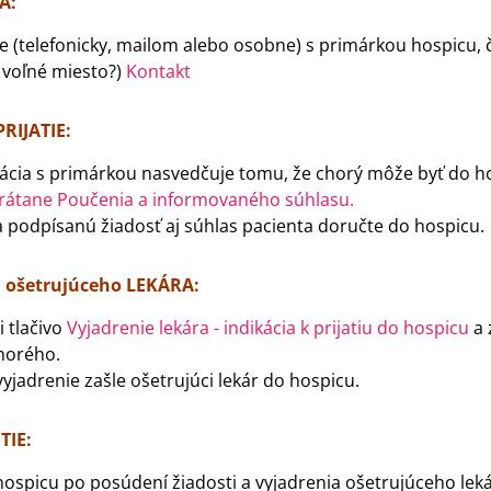
IA:
e (telefonicky, mailom alebo osobne) s primárkou hospicu, č
 voľné miesto?)
Kontakt
PRIJATIE:
ácia s primárkou nasvedčuje tomu, že chorý môže byť do hosp
vrátane Poučenia a informovaného súhlasu.
 podpísanú žiadosť aj súhlas pacienta doručte do hospicu.
 ošetrujúceho LEKÁRA:
i tlačivo
Vyjadrenie lekára - indikácia k prijatiu do hospicu
a 
horého.
yjadrenie zašle ošetrujúci lekár do hospicu.
TIE:
ospicu po posúdení žiadosti a vyjadrenia ošetrujúceho leká