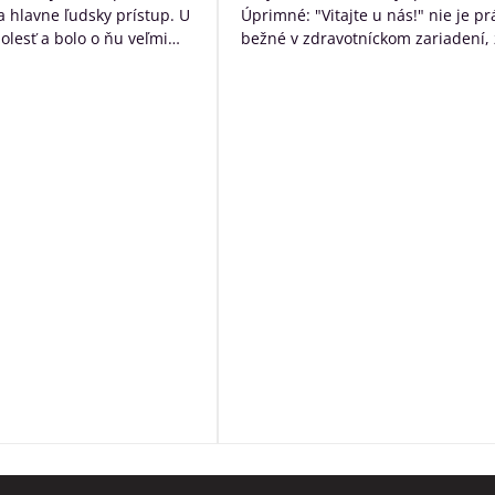
 a hlavne ľudsky prístup. U
Úprimné: "Vitajte u nás!" nie je pr
bolesť a bolo o ňu veľmi
bežné v zdravotníckom zariadení, 
rané. Ďakujem Vám za
určite poteší. Následne návštevní
ístup a za to čo s láskou
očakáva typický nemocničný pach,
dí ktorých diagnóza je
ten tu nie je. Čo tu naopak je, tak
ná. Ďakujeme za VŠETKO
neopakovateľná rodinná atmosfér
Personál má ku klientom krásny ľ
prístup a veľkú ochotu pomôcť s č
môžu. Okrem bezosporu kvalitnej
základnej služby poskytujú
zamestnanci ešte niečo navyše:
sprevádzajú zomierajúcich, ak je t
možné rozprávajú sa s nimi, modl
s nimi, prinášajú im Pána Ježiša,
zabezpečia i ostatné sviatosti pod
vôle klienta. Ak to možné nie je a
sú pri klientoch v ich posledných
momentoch, aby neodchádzali na
druhý svet sami. Rozhodne toto
zariadenie odporúčam.