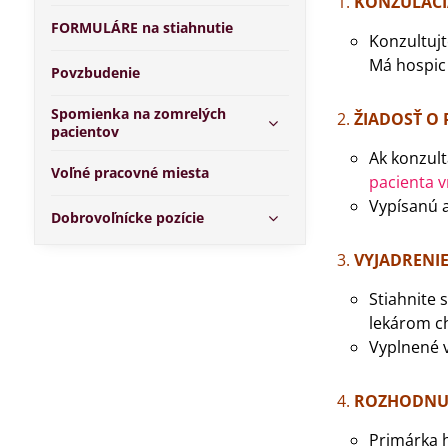
KONZULÁC
FORMULÁRE na stiahnutie
Konzultujt
Má hospic
Povzbudenie
Spomienka na zomrelých
ŽIADOSŤ O 
pacientov
Ak konzult
Voľné pracovné miesta
pacienta 
Vypísanú a
Dobrovoľnícke pozície
VYJADRENIE
Stiahnite s
lekárom c
Vyplnené v
ROZHODNU
Primárka h