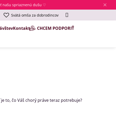
✕
jsť našu spriaznenú dušu ♡
Svätá omša za dobrodincov
ávštev
Kontakt
CHCEM PODPORIŤ
 je to, čo Váš chorý práve teraz potrebuje?